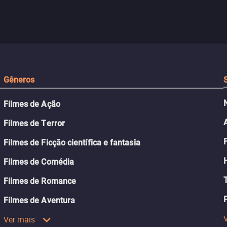
da guerra. Quando a paz chega,
meio de uma tecno
uações
a aparente proteção da ilha se
oferece uma última
a.
rompe e ele precisa encarar o
reviver o que senti
passado.
Gêneros
Filmes de Ação
Filmes de Terror
Filmes de Ficção científica e fantasia
Filmes de Comédia
Filmes de Romance
Filmes de Aventura
Ver mais