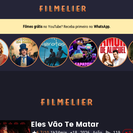
Filmes grátis
no YouTube? Receba primeiro no
WhatsApp.
Eles Vão Te Matar
6.7/10
1h34min
+18
2026
Ação
119
-9