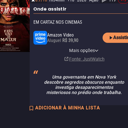
Onde assistir
EM CARTAZ NOS CINEMAS
Amazon Video
Assisti
Aluguel
R$ 39,90
Apple TV Store
Claro tv+
HBO Max
HBO Max Amazon Channel
Ingresso.com
Mais opções
Compra
Assinatura
Assinatura
Assinatura
Nos cinemas
R$ 49,90
Fonte
: JustWatch
Uma governanta em Nova York
descobre segredos obscuros enquanto
investiga desaparecimentos
misteriosos no prédio onde trabalha.
ADICIONAR À MINHA LISTA