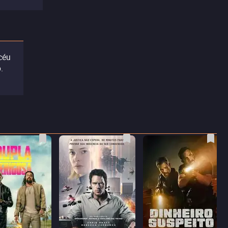
céu
.