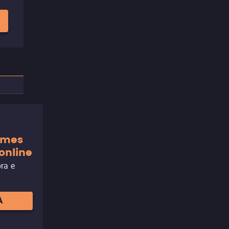
ilmes
online
ora e
A