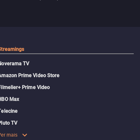
logia que
sociedade atu
colégio, o plano era simples —
 chance de
até o coração resolver complicar
am.
tudo.
Streamings
Noverama TV
Amazon Prime Video Store
Filmelier+ Prime Video
HBO Max
Telecine
Pluto TV
Ver mais