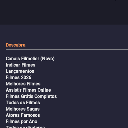
passageiros escala e a situação
segredos perigosos e sit
sai do controle, transformando a
que testam sua resistênci
viagem em um intenso thriller
urbano.
Descubra
Canais Filmelier (Novo)
Indicar Filmes
Lançamentos
Filmes 2026
Melhores Filmes
Assistir Filmes Online
Filmes Grátis Completos
Todos os Filmes
Melhores Sagas
Atores Famosos
Filmes por Ano
Todos os diretores