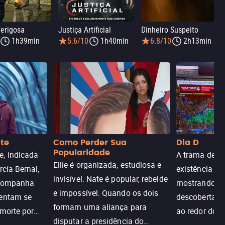
erigosa
Justiça Artificial
Dinheiro Suspeito
1h39min
5.6/10
1h40min
6.8/10
2h13min
nte
Como Perder Sua
Dia D
Popularidade
, indicada
A trama de DI
Ellie é organizada, estudiosa e
rcía Bernal,
existência de
invisível. Nate é popular, rebelde
acompanha
mostrando c
e impossível. Quando os dois
tentam se
descoberta ir
formam uma aliança para
 morte por
ao redor do 
disputar a presidência do