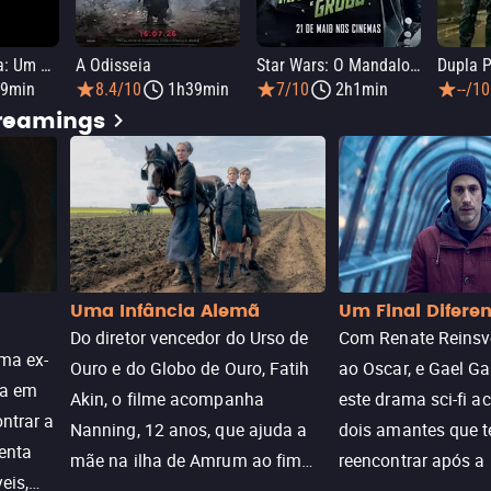
Homem-Aranha: Um Novo Dia
A Odisseia
Star Wars: O Mandaloriano e Grogu
Dupla P
9min
8.4/10
1h39min
7/10
2h1min
--/10
treamings
Uma Infância Alemã
Um Final Difere
Do diretor vencedor do Urso de
Com Renate Reinsve
ma ex-
Ouro e do Globo de Ouro, Fatih
ao Oscar, e Gael Ga
ra em
Akin, o filme acompanha
este drama sci-fi 
ntrar a
Nanning, 12 anos, que ajuda a
dois amantes que 
enta
mãe na ilha de Amrum ao fim
reencontrar após a
eis,