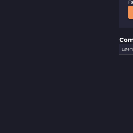
Fa
Com
Este f