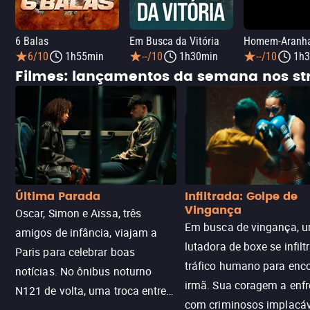
6 Balas
Em Busca da Vitória
6/10
1h55min
--/10
1h30min
--/10
1h3
Filmes: lançamentos da semana nos s
Última Parada
Infiltrada: Golpe de
Vingança
Oscar, Simon e Aïssa, três
Em busca de vingança, u
amigos de infância, viajam a
lutadora de boxe se infilt
Paris para celebrar boas
tráfico humano para enco
notícias. No ônibus noturno
irmã. Sua coragem a enfr
N121 de volta, uma troca entre
com criminosos implacáv