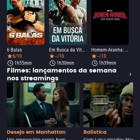
6 Balas
Em Busca da Vitória
Homem-Aranha: Um Novo Dia
A O
6/10
--/10
--/10
1h55min
1h30min
1h39min
Filmes: lançamentos da semana
nos streamings
Desejo em Manhattan
Balística
Um empresário negro bem-
Com Lena Headey. Nanc