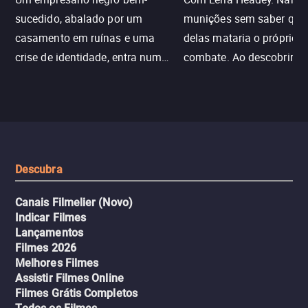
sucedido, abalado por um
munições sem saber qu
casamento em ruínas e uma
delas mataria o próprio f
crise de identidade, entra num
combate. Ao descobrir a
jogo sexualizado de gato e rato
verdade, ela deixa a rotin
com uma mulher branca
fábrica e parte em uma 
misteriosa no metrô. A escalada
implacável contra quem
leva a um desfecho violento.
escondeu os fatos, dispo
tudo pela vingança.
Descubra
Canais Filmelier (Novo)
Indicar Filmes
Lançamentos
Filmes 2026
Melhores Filmes
Assistir Filmes Online
Filmes Grátis Completos