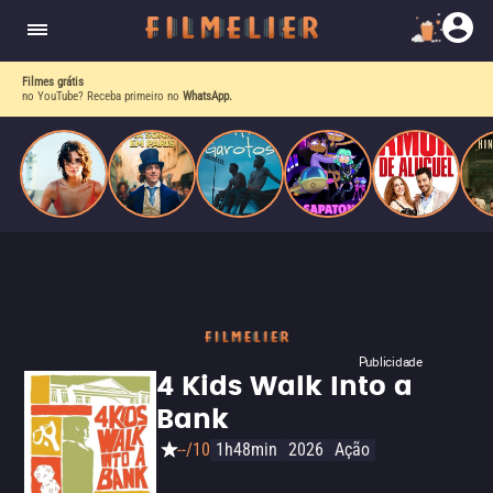
o desejo e a dor, a linha entre o livro que ele
escrevia e a vida real começa a desaparecer.
Filmes grátis
no YouTube? Receba primeiro no
WhatsApp.
Publicidade
4 Kids Walk Into a
Bank
--/10
1h48min
2026
Ação