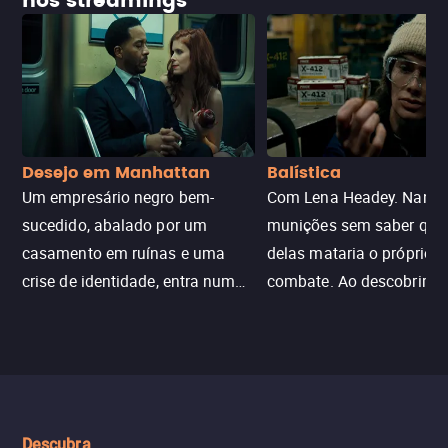
nos streamings
Desejo em Manhattan
Balística
Um empresário negro bem-
Com Lena Headey. Nanc
sucedido, abalado por um
munições sem saber qu
casamento em ruínas e uma
delas mataria o próprio f
crise de identidade, entra num
combate. Ao descobrir a
jogo sexualizado de gato e rato
verdade, ela deixa a rotin
com uma mulher branca
fábrica e parte em uma 
misteriosa no metrô. A escalada
implacável contra quem
leva a um desfecho violento.
escondeu os fatos, dispo
tudo pela vingança.
Descubra