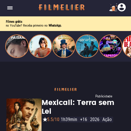
homens gays, coloca sua carreira em risco
quando se apaixona por um de seus alvos.
Filmes grátis
no YouTube? Receba primeiro no
WhatsApp.
Publicidade
Mexicali: Terra sem
Lei
5.5/10
1h39min
+16
2026
Ação