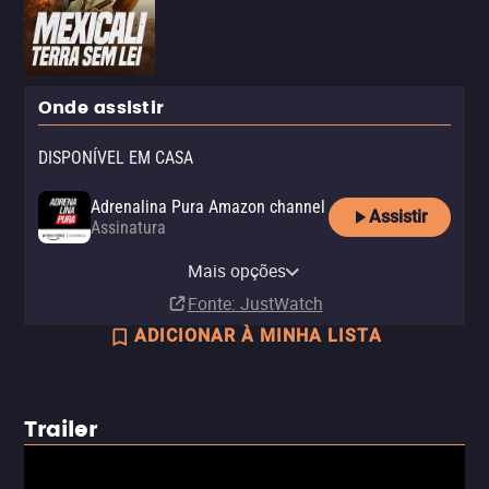
Onde assistir
DISPONÍVEL EM CASA
Adrenalina Pura Amazon channel
Assistir
Assinatura
Adrenalina Pura Apple TV
Adrenalina Pura+ Claro tv+
Claro tv+
channel
Mais opções
Assinatura
Assinatura
Assinatura
Fonte
: JustWatch
ADICIONAR À MINHA LISTA
Trailer