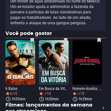
Um thriller de ação ambientado no norte do México.
Um ex-lutador ajuda a administrar a fazenda da
parceira e participa de lutas clandestinas para
pagar os trabalhadores. Ao lado de um aliado,
enfrenta o ataque de uma gangue perigosa.
Você pode gostar
6 Balas
Em Busca da Vitória
Homem-Aranha: Um Novo Dia
A O
6/10
--/10
--/10
1h55min
1h30min
1h39min
Filmes: lançamentos da semana