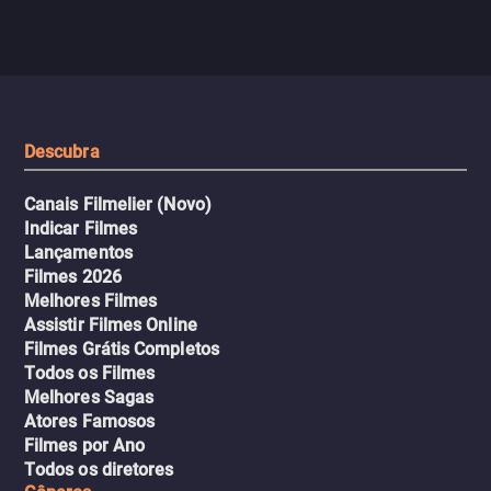
jogo sexualizado de gato e rato
verdade, ela deixa a rotin
com uma mulher branca
fábrica e parte em uma 
misteriosa no metrô. A escalada
implacável contra quem
leva a um desfecho violento.
escondeu os fatos, dispo
tudo pela vingança.
Descubra
Canais Filmelier (Novo)
Indicar Filmes
Lançamentos
Filmes 2026
Melhores Filmes
Assistir Filmes Online
Filmes Grátis Completos
Todos os Filmes
Melhores Sagas
Atores Famosos
Filmes por Ano
Todos os diretores