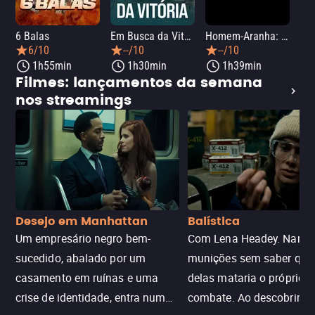
6 Balas
Em Busca da Vitória
Homem-Aranha: Um Novo Dia
A O
6/10
--/10
--/10
1h55min
1h30min
1h39min
Filmes: lançamentos da semana
nos streamings
Desejo em Manhattan
Balística
Um empresário negro bem-
Com Lena Headey. Nanc
sucedido, abalado por um
munições sem saber qu
casamento em ruínas e uma
delas mataria o próprio f
crise de identidade, entra num
combate. Ao descobrir a