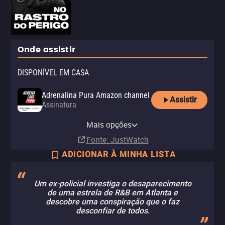
Onde assistir
DISPONÍVEL EM CASA
Adrenalina Pura Amazon channel
Assistir
Assinatura
Adrenalina Pura Apple TV
Adrenalina Pura+ Claro tv+
Claro tv+
channel
Mais opções
Assinatura
Assinatura
Assinatura
Fonte
: JustWatch
ADICIONAR À MINHA LISTA
Um ex-policial investiga o desaparecimento
de uma estrela de R&B em Atlanta e
descobre uma conspiração que o faz
desconfiar de todos.