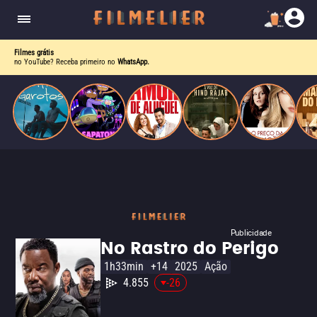
drama intenso sobre identidade, pressão social e
aceitação.
Filmes grátis
no YouTube? Receba primeiro no
WhatsApp.
Publicidade
No Rastro do Perigo
1h33min
+14
2025
Ação
4.855
-26