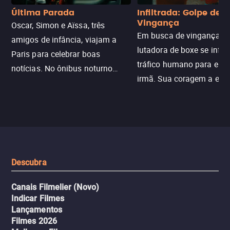
Última Parada
Infiltrada: Golpe de
Vingança
Oscar, Simon e Aïssa, três
Em busca de vingança, u
amigos de infância, viajam a
lutadora de boxe se infilt
Paris para celebrar boas
tráfico humano para enco
notícias. No ônibus noturno
irmã. Sua coragem a enfr
N121 de volta, uma troca entre
com criminosos implacáv
passageiros escala e a situação
segredos perigosos e sit
sai do controle, transformando a
que testam sua resistênci
viagem em um intenso thriller
urbano.
Descubra
Canais Filmelier (Novo)
Indicar Filmes
Lançamentos
Filmes 2026