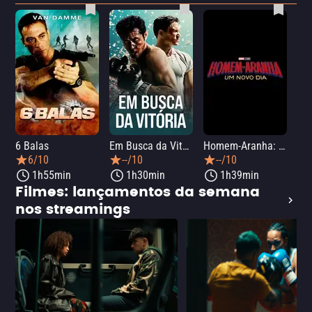
6 Balas
Em Busca da Vitória
Homem-Aranha: Um Novo Dia
A O
6/10
--/10
--/10
1h55min
1h30min
1h39min
Filmes: lançamentos da semana
nos streamings