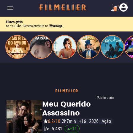
corrupção política envolvendo um ex-presidente.
do
Mundo
Filmes grátis
no YouTube? Receba primeiro no
WhatsApp.
Publicidade
Meu Querido
Assassino
6.2/10
2h7min
+16
2026
Ação
5.481
+
11