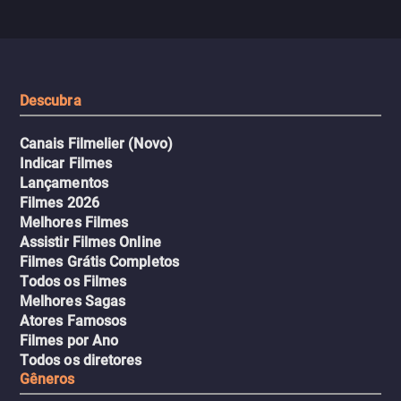
segredos perigosos e sit
sai do controle, transformando a
que testam sua resistênci
viagem em um intenso thriller
urbano.
Descubra
Canais Filmelier (Novo)
Indicar Filmes
Lançamentos
Filmes 2026
Melhores Filmes
Assistir Filmes Online
Filmes Grátis Completos
Todos os Filmes
Melhores Sagas
Atores Famosos
Filmes por Ano
Todos os diretores
Gêneros