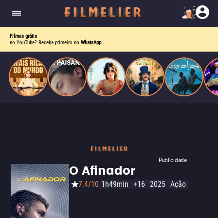
corrupção política envolvendo um ex-presidente.
do
Mundo
Filmes grátis
no YouTube? Receba primeiro no
WhatsApp.
Publicidade
O Afinador
7.4/10
1h49min
+16
2025
Ação