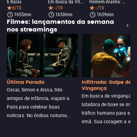
6 Balas
Em Busca da Vitória
Homem-Aranha: Um Novo Dia
A O
6/10
--/10
--/10
1h55min
1h30min
1h39min
Filmes: lançamentos da semana
nos streamings
Última Parada
Infiltrada: Golpe de
Vingança
Oscar, Simon e Aïssa, três
Em busca de vingança, u
amigos de infância, viajam a
lutadora de boxe se infilt
Paris para celebrar boas
tráfico humano para enco
notícias. No ônibus noturno
irmã. Sua coragem a enfr
N121 de volta, uma troca entre
com criminosos implacáv
passageiros escala e a situação