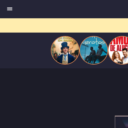
compõe obras-primas, participa de festas e busca romance em
Paris
meio a círculos aristocráticos e reais.