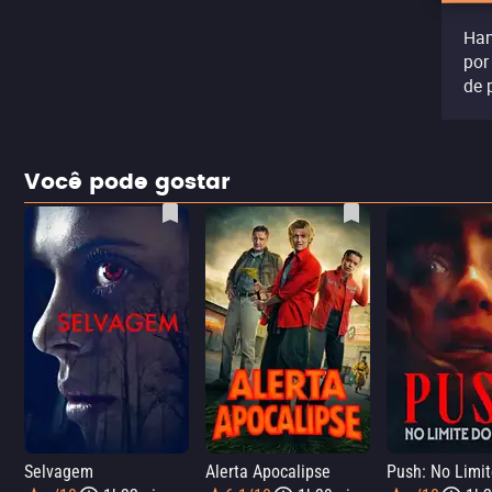
Han
por
de 
Você pode gostar
Selvagem
Alerta Apocalipse