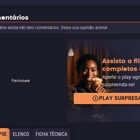
entários
ilme ainda não tem comentários. Deixe sua opinião acima!
Assista a f
completos 
Aperte o play ag
Publicidade
surpreenda-se!
PLAY SURPRES
PSE
ELENCO
FICHA TÉCNICA