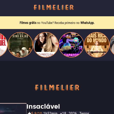
Filmes grátis
no YouTube? Receba primeiro no
WhatsApp.
Insaciável
5.9/10
1h52min
+18
2026
Terror