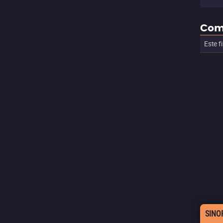
Com
Este f
SINO