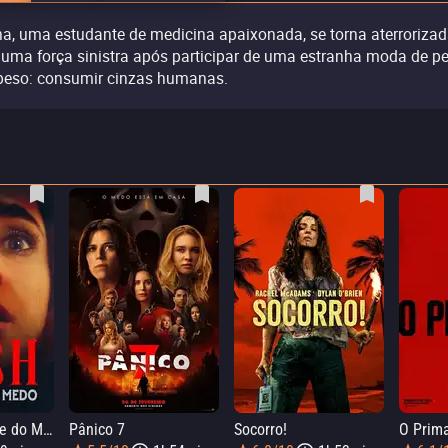
a, uma estudante de medicina apaixonada, se torna aterroriza
 uma força sinistra após participar de uma estranha moda de p
peso: consumir cinzas humanas.
Push: No Limite do Medo
Pânico 7
Socorro!
O Prim