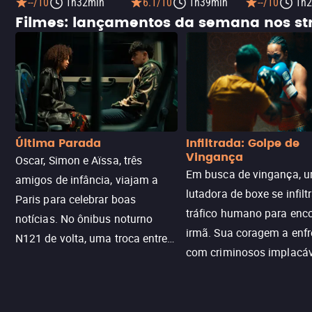
--/10
1h32min
6.1/10
1h39min
--/10
1h2
Filmes: lançamentos da semana nos s
Última Parada
Infiltrada: Golpe de
Vingança
Oscar, Simon e Aïssa, três
Em busca de vingança, u
amigos de infância, viajam a
lutadora de boxe se infilt
Paris para celebrar boas
tráfico humano para enco
notícias. No ônibus noturno
irmã. Sua coragem a enfr
N121 de volta, uma troca entre
com criminosos implacáv
passageiros escala e a situação
segredos perigosos e sit
sai do controle, transformando a
que testam sua resistênci
viagem em um intenso thriller