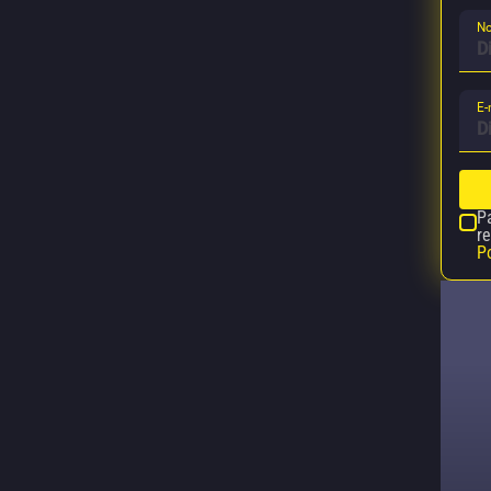
No
E-
P
re
Po