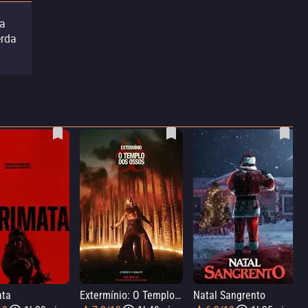
da
erda
ata
Extermínio: O Templo dos Ossos
Natal Sangrento