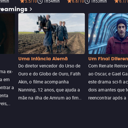
9min
5.5/10
1h54min
6.8/10
1h53min
6.1/
treamings
Uma Infância Alemã
Um Final Difere
Do diretor vencedor do Urso de
Com Renate Reinsve
ma ex-
Ouro e do Globo de Ouro, Fatih
ao Oscar, e Gael Ga
ra em
Akin, o filme acompanha
este drama sci-fi 
ntrar a
Nanning, 12 anos, que ajuda a
dois amantes que 
enta
mãe na ilha de Amrum ao fim
reencontrar após a
eis,
da guerra. Quando a paz chega,
meio de uma tecno
uações
a aparente proteção da ilha se
oferece uma última
a.
rompe e ele precisa encarar o
reviver o que senti