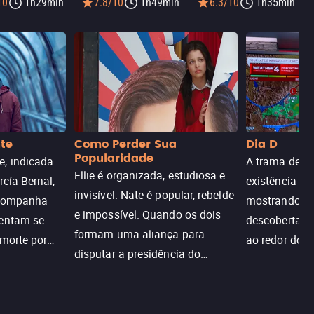
10
1h29min
7.8/10
1h49min
6.3/10
1h35min
nte
Como Perder Sua
Dia D
Popularidade
, indicada
A trama de DI
Ellie é organizada, estudiosa e
rcía Bernal,
existência de
invisível. Nate é popular, rebelde
acompanha
mostrando c
e impossível. Quando os dois
tentam se
descoberta ir
formam uma aliança para
 morte por
ao redor do 
disputar a presidência do
logia que
sociedade atu
colégio, o plano era simples —
 chance de
até o coração resolver complicar
am.
tudo.