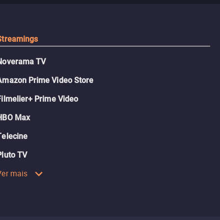
Streamings
Noverama TV
Amazon Prime Video Store
Filmelier+ Prime Video
HBO Max
Telecine
Pluto TV
Ver mais