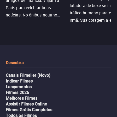
amigos de infância, viajam a
lutadora de boxe se infilt
Paris para celebrar boas
tráfico humano para enco
notícias. No ônibus noturno
irmã. Sua coragem a enfr
N121 de volta, uma troca entre
com criminosos implacáv
passageiros escala e a situação
segredos perigosos e sit
sai do controle, transformando a
que testam sua resistênci
viagem em um intenso thriller
urbano.
Descubra
Canais Filmelier (Novo)
Indicar Filmes
Lançamentos
Filmes 2026
Melhores Filmes
Assistir Filmes Online
Filmes Grátis Completos
Todos os Filmes