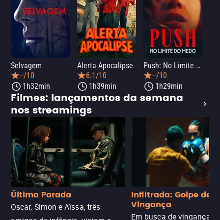
Selvagem
Alerta Apocalipse
Push: No Limite do Medo
Pân
--/10
6.1/10
--/10
1h32min
1h39min
1h29min
Filmes: lançamentos da semana
nos streamings
Última Parada
Infiltrada: Golpe de
Vingança
Oscar, Simon e Aïssa, três
Em busca de vingança, u