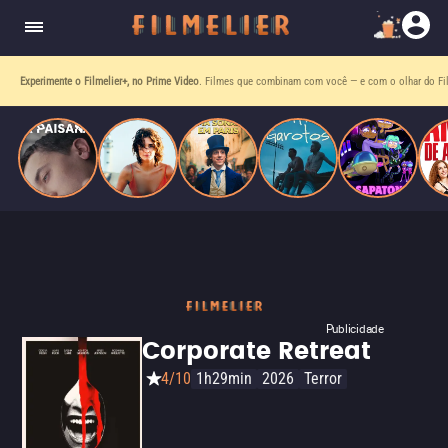
homens gays, coloca sua carreira em risco
quando se apaixona por um de seus alvos.
Experimente o Filmelier+, no Prime Video
. Filmes que combinam com você — e com o olhar do Fil
Publicidade
Corporate Retreat
4/10
1h29min
2026
Terror