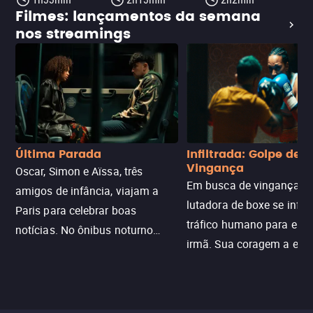
Filmes: lançamentos da semana
nos streamings
Última Parada
Infiltrada: Golpe de
Vingança
Oscar, Simon e Aïssa, três
Em busca de vingança, u
amigos de infância, viajam a
lutadora de boxe se infilt
Paris para celebrar boas
tráfico humano para enco
notícias. No ônibus noturno
irmã. Sua coragem a enfr
N121 de volta, uma troca entre
com criminosos implacáv
passageiros escala e a situação
segredos perigosos e sit
sai do controle, transformando a
que testam sua resistênci
viagem em um intenso thriller