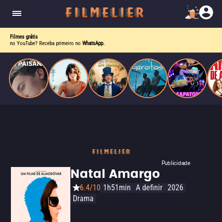
homens gays, coloca sua carreira em risco
quando se apaixona por um de seus alvos.
Filmes grátis
no YouTube? Receba primeiro no
WhatsApp.
Publicidade
Natal Amargo
6.4/10
1h51min
A definir
2026
Drama