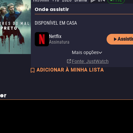
Onde assistir
DISPONÍVEL EM CASA
Netflix
Assisti
Assinatura
Netflix Standard with Ads
Mais opções
Assinatura
Fonte
: JustWatch
ADICIONAR À MINHA LISTA
ler