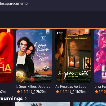
desaparecimento.
E Seus Filhos Depois Deles
As Pessoas Ao Lado
Diva Fu
h2min
6.4/10
2h20min
5.4/10
1h25min
6/10
treamings