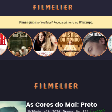
Filmes grátis
no YouTube? Receba primeiro no
WhatsApp.
As Cores do Mal: Preto
1h39min
+16
2026
Drama
874
+
192