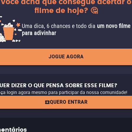
Você acha que consegue acertar o
filme de hoje? 🤔
Uma dica, 6 chances e todo dia
um novo filme
para adivinhar
JOGUE AGORA
UER DIZER O QUE PENSA SOBRE ESSE FILME?
ça login agora mesmo para participar da nossa comunidade!
QUERO ENTRAR
entários