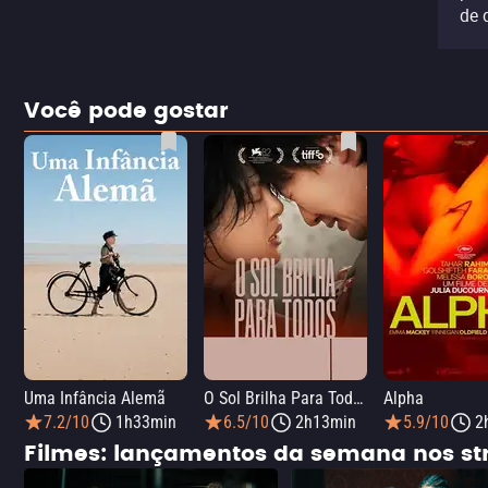
de 
Você pode gostar
Uma Infância Alemã
O Sol Brilha Para Todos
Alpha
7.2/10
1h33min
6.5/10
2h13min
5.9/10
2
Filmes: lançamentos da semana nos s