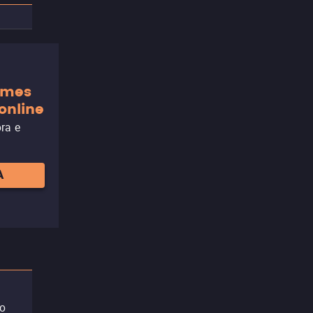
ilmes
online
ora e
A
so