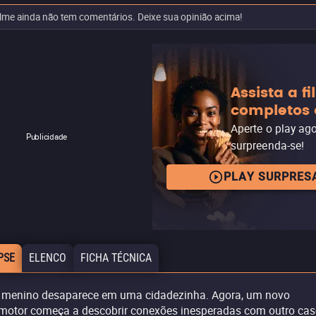
ilme ainda não tem comentários. Deixe sua opinião acima!
Assista a f
completos 
Aperte o play ag
Publicidade
surpreenda-se!
PLAY SURPRES
PSE
ELENCO
FICHA TÉCNICA
menino desaparece em uma cidadezinha. Agora, um novo
motor começa a descobrir conexões inesperadas com outro ca