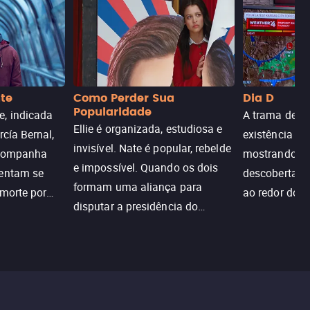
nte
Como Perder Sua
Dia D
Popularidade
, indicada
A trama de DI
Ellie é organizada, estudiosa e
rcía Bernal,
existência de
invisível. Nate é popular, rebelde
acompanha
mostrando c
e impossível. Quando os dois
tentam se
descoberta ir
formam uma aliança para
 morte por
ao redor do 
disputar a presidência do
logia que
sociedade atu
colégio, o plano era simples —
 chance de
até o coração resolver complicar
am.
tudo.