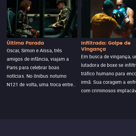
Última Parada
Infiltrada: Golpe de
Vingança
Oscar, Simon e Aïssa, três
Em busca de vingança, u
amigos de infância, viajam a
lutadora de boxe se infilt
Paris para celebrar boas
tráfico humano para enco
notícias. No ônibus noturno
irmã. Sua coragem a enfr
N121 de volta, uma troca entre
com criminosos implacáv
passageiros escala e a situação
segredos perigosos e sit
sai do controle, transformando a
que testam sua resistênci
viagem em um intenso thriller
urbano.