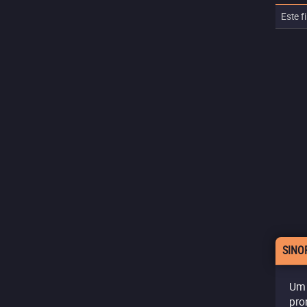
Este f
SINO
Um 
pro