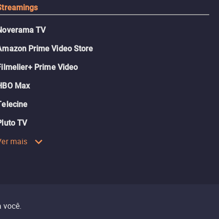
Streamings
Noverama TV
Amazon Prime Video Store
Filmelier+ Prime Video
HBO Max
Telecine
Pluto TV
Ver mais
 você.