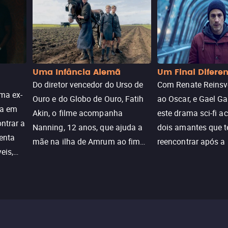
Uma Infância Alemã
Um Final Difere
Do diretor vencedor do Urso de
Com Renate Reinsve
ma ex-
Ouro e do Globo de Ouro, Fatih
ao Oscar, e Gael Ga
ra em
Akin, o filme acompanha
este drama sci-fi 
ntrar a
Nanning, 12 anos, que ajuda a
dois amantes que 
enta
mãe na ilha de Amrum ao fim
reencontrar após a
eis,
da guerra. Quando a paz chega,
meio de uma tecno
uações
a aparente proteção da ilha se
oferece uma última
a.
rompe e ele precisa encarar o
reviver o que senti
passado.