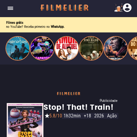
drama intenso sobre identidade, pressão social e
aceitação.
Filmes grátis
no YouTube? Receba primeiro no
WhatsApp.
Publicidade
Stop! That! Train!
5.8/10
1h32min
+18
2026
Ação