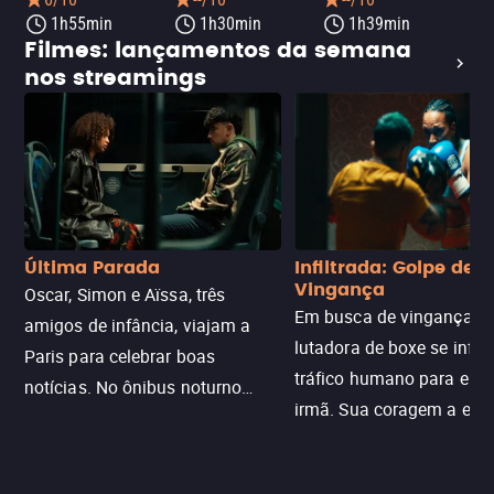
1h55min
1h30min
1h39min
Filmes: lançamentos da semana
nos streamings
Última Parada
Infiltrada: Golpe de
Vingança
Oscar, Simon e Aïssa, três
Em busca de vingança, u
amigos de infância, viajam a
lutadora de boxe se infilt
Paris para celebrar boas
tráfico humano para enco
notícias. No ônibus noturno
irmã. Sua coragem a enfr
N121 de volta, uma troca entre
com criminosos implacáv
passageiros escala e a situação
segredos perigosos e sit
sai do controle, transformando a