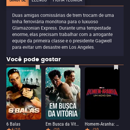
Duas amigas comissárias de trem trocam de uma
linha ferroviária monótona para o luxuoso
Glamazonian Express. Durante uma tempestade
enorme, elas precisam trabalhar com a arrogante
equipe da primeira classe e o presidente Gagwell
para evitar um desastre em Los Angeles.
Você pode gostar
6 Balas
Em Busca da Vitória
Homem-Aranha: Um Novo Dia
A O
6/10
--/10
--/10