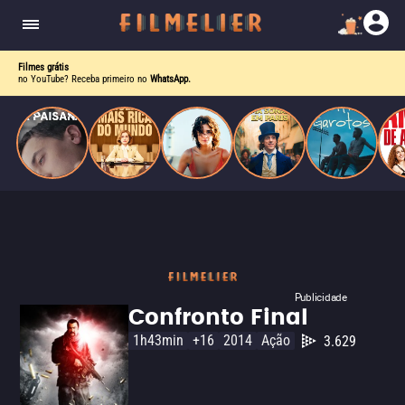
homens gays, coloca sua carreira em risco
quando se apaixona por um de seus alvos.
Filmes grátis
no YouTube? Receba primeiro no
WhatsApp.
Publicidade
Confronto Final
1h43min
+16
2014
Ação
3.629