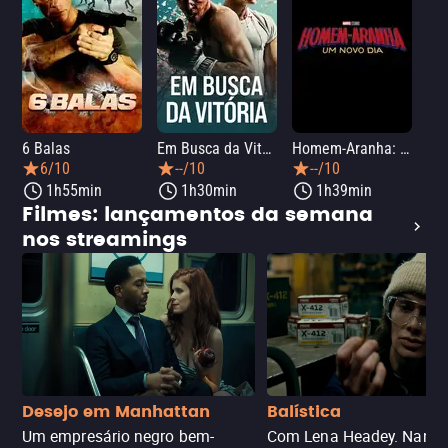
6 Balas
Em Busca da Vitória
Homem-Aranha: Um Novo Dia
A O
6/10
--/10
--/10
1h55min
1h30min
1h39min
Filmes: lançamentos da semana
nos streamings
Desejo em Manhattan
Balística
Um empresário negro bem-
Com Lena Headey. Nanc