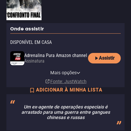
Onde assistir
DISPONÍVEL EM CASA
Adrenalina Pura Amazon channel
Assistir
Assinatura
Adrenalina Pura Apple TV
Adrenalina Pura+ Claro tv+
YouTube Free
channel
Mais opções
Assinatura
Com anúncios
Assinatura
Fonte
: JustWatch
ADICIONAR À MINHA LISTA
Um ex-agente de operações especiais é
arrastado para uma guerra entre gangues
chinesas e russas