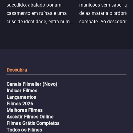
sucedido, abalado por um
munições sem saber qu
casamento em ruínas e uma
delas mataria o próprio f
crise de identidade, entra num
combate. Ao descobrir a
jogo sexualizado de gato e rato
verdade, ela deixa a rotin
com uma mulher branca
fábrica e parte em uma 
misteriosa no metrô. A escalada
implacável contra quem
leva a um desfecho violento.
escondeu os fatos, dispo
tudo pela vingança.
Descubra
Canais Filmelier (Novo)
Indicar Filmes
Lançamentos
Filmes 2026
Melhores Filmes
Assistir Filmes Online
Filmes Grátis Completos
Todos os Filmes