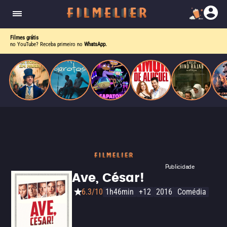
enquanto luta contra uma doença. Ele compõe
Paris
obras-primas, participa de festas e busca romance
em meio a círculos aristocráticos e reais.
Filmes grátis
no YouTube? Receba primeiro no
WhatsApp.
Publicidade
Ave, César!
6.3/10
1h46min
+12
2016
Comédia