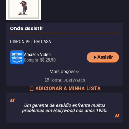
Onde assistir
DISPONÍVEL EM CASA
Amazon Video
Assistir
Compra
R$ 29,90
Apple TV Store
Claro TV+
YouTube
Claro video
Mais opções
Compra
Aluguel
Aluguel
Aluguel
R$ 6,90
R$ 29,90
Fonte
: JustWatch
ADICIONAR À MINHA LISTA
Um gerente de estúdio enfrenta muitos
problemas em Hollywood nos anos 1950.