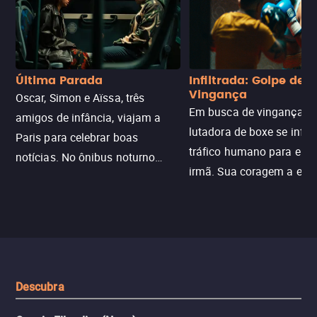
Última Parada
Infiltrada: Golpe de
Vingança
Oscar, Simon e Aïssa, três
Em busca de vingança, u
amigos de infância, viajam a
lutadora de boxe se infilt
Paris para celebrar boas
tráfico humano para enco
notícias. No ônibus noturno
irmã. Sua coragem a enfr
N121 de volta, uma troca entre
com criminosos implacáv
passageiros escala e a situação
segredos perigosos e sit
sai do controle, transformando a
que testam sua resistênci
viagem em um intenso thriller
urbano.
Descubra