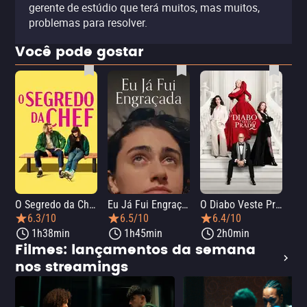
gerente de estúdio que terá muitos, mas muitos,
problemas para resolver.
Você pode gostar
O Segredo da Chef
Eu Já Fui Engraçada
O Diabo Veste Prada 2
O 
6.3/10
6.5/10
6.4/10
1h38min
1h45min
2h0min
Filmes: lançamentos da semana
nos streamings