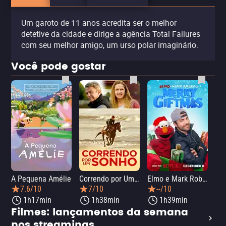
Um garoto de 11 anos acredita ser o melhor
detetive da cidade e dirige a agência Total Failures
com seu melhor amigo, um urso polar imaginário.
Você pode gostar
A Pequena Amélie
Correndo por Um Sonho
Elmo e Mark Rober na Oficina de Natal
Wic
7.6/10
7/10
--/10
1h17min
1h38min
1h39min
Filmes: lançamentos da semana
nos streamings