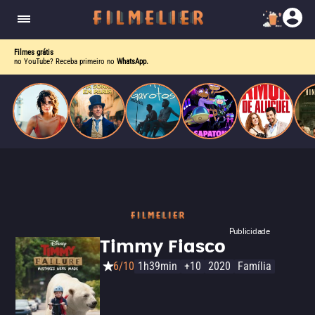
o desejo e a dor, a linha entre o livro que ele
escrevia e a vida real começa a desaparecer.
Filmes grátis
no YouTube? Receba primeiro no
WhatsApp.
Publicidade
Timmy Fiasco
6/10
1h39min
+10
2020
Família