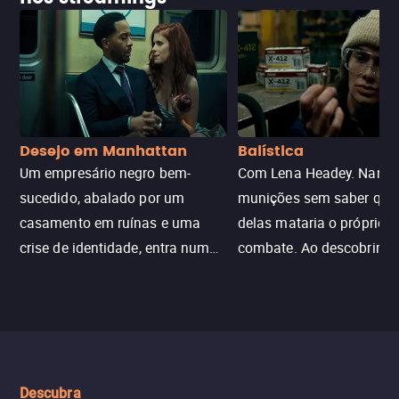
Desejo em Manhattan
Balística
Um empresário negro bem-
Com Lena Headey. Nanc
sucedido, abalado por um
munições sem saber qu
casamento em ruínas e uma
delas mataria o próprio f
crise de identidade, entra num
combate. Ao descobrir a
jogo sexualizado de gato e rato
verdade, ela deixa a rotin
com uma mulher branca
fábrica e parte em uma 
misteriosa no metrô. A escalada
implacável contra quem
leva a um desfecho violento.
escondeu os fatos, dispo
tudo pela vingança.
Descubra