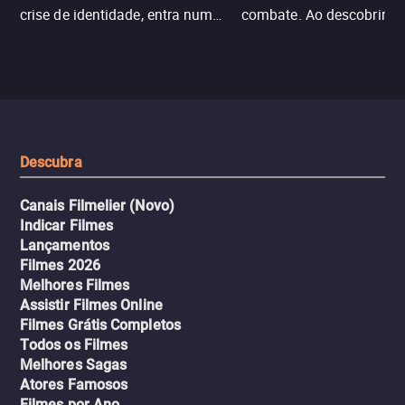
crise de identidade, entra num
combate. Ao descobrir a
jogo sexualizado de gato e rato
verdade, ela deixa a rotin
com uma mulher branca
fábrica e parte em uma 
misteriosa no metrô. A escalada
implacável contra quem
leva a um desfecho violento.
escondeu os fatos, dispo
tudo pela vingança.
Descubra
Canais Filmelier (Novo)
Indicar Filmes
Lançamentos
Filmes 2026
Melhores Filmes
Assistir Filmes Online
Filmes Grátis Completos
Todos os Filmes
Melhores Sagas
Atores Famosos
Filmes por Ano