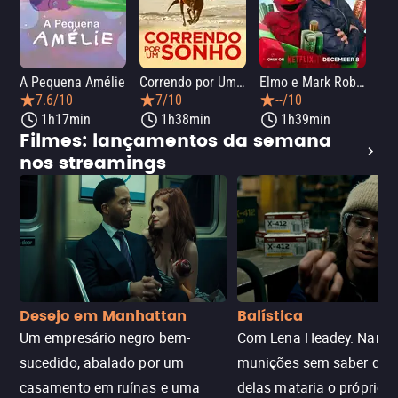
A Pequena Amélie
Correndo por Um Sonho
Elmo e Mark Rober na Oficina de Natal
Wic
7.6/10
7/10
--/10
1h17min
1h38min
1h39min
Filmes: lançamentos da semana
nos streamings
Desejo em Manhattan
Balística
Um empresário negro bem-
Com Lena Headey. Nanc
sucedido, abalado por um
munições sem saber qu
casamento em ruínas e uma
delas mataria o próprio f