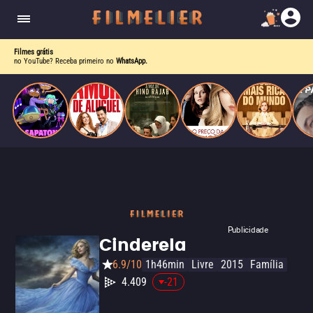
nave problemática e uma amiga cantora gay pop,
ela descobre que o verdadeiro poder vem de
dentro.
Filmes grátis
no YouTube? Receba primeiro no
WhatsApp.
Publicidade
Cinderela
6.9/10
1h46min
Livre
2015
Família
4.409
-21