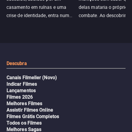
casamento em ruínas e uma
delas mataria o próprio f
crise de identidade, entra num
combate. Ao descobrir a
jogo sexualizado de gato e rato
verdade, ela deixa a rotin
com uma mulher branca
fábrica e parte em uma 
misteriosa no metrô. A escalada
implacável contra quem
leva a um desfecho violento.
escondeu os fatos, dispo
tudo pela vingança.
Descubra
Canais Filmelier (Novo)
Indicar Filmes
Lançamentos
Filmes 2026
Melhores Filmes
Assistir Filmes Online
Filmes Grátis Completos
Todos os Filmes
Melhores Sagas