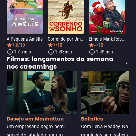
A Pequena Amélie
Correndo por Um Sonho
Elmo e Mark Rober na Oficina de Natal
Wic
7.6/10
7/10
--/10
1h17min
1h38min
1h39min
Filmes: lançamentos da semana
nos streamings
Desejo em Manhattan
Balística
Um empresário negro bem-
Com Lena Headey. Nanc
sucedido, abalado por um
munições sem saber qu