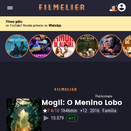
drama intenso sobre identidade, pressão social e
aceitação.
Filmes grátis
no YouTube? Receba primeiro no
WhatsApp.
Publicidade
Mogli: O Menino Lobo
7.4/10
1h46min
+12
2016
Família
10.079
+
1