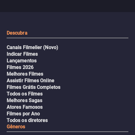
com uma mulher branca
fábrica e parte em uma 
misteriosa no metrô. A escalada
implacável contra quem
leva a um desfecho violento.
escondeu os fatos, dispo
tudo pela vingança.
Descubra
Canais Filmelier (Novo)
Indicar Filmes
Lançamentos
Filmes 2026
Melhores Filmes
Assistir Filmes Online
Filmes Grátis Completos
Todos os Filmes
Melhores Sagas
Atores Famosos
Filmes por Ano
Todos os diretores
Gêneros