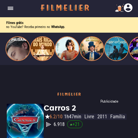
homens gays, coloca sua carreira em risco
quando se apaixona por um de seus alvos.
Filmes grátis
no YouTube? Receba primeiro no
WhatsApp.
Publicidade
Carros 2
6.2/10
1h47min
Livre
2011
Família
6.918
+
21