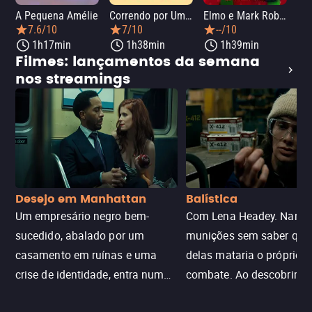
A Pequena Amélie
Correndo por Um Sonho
Elmo e Mark Rober na Oficina de Natal
Wic
7.6/10
7/10
--/10
1h17min
1h38min
1h39min
Filmes: lançamentos da semana
nos streamings
Desejo em Manhattan
Balística
Um empresário negro bem-
Com Lena Headey. Nanc
sucedido, abalado por um
munições sem saber qu
casamento em ruínas e uma
delas mataria o próprio f
crise de identidade, entra num
combate. Ao descobrir a
jogo sexualizado de gato e rato
verdade, ela deixa a rotin