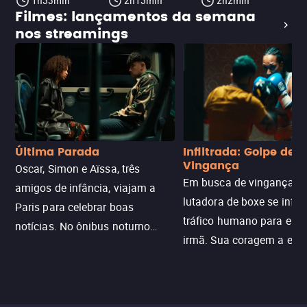
1h33min
2h13min
2h2min
Filmes: lançamentos da semana
nos streamings
Última Parada
Infiltrada: Golpe de
Vingança
Oscar, Simon e Aïssa, três
Em busca de vingança, u
amigos de infância, viajam a
lutadora de boxe se infilt
Paris para celebrar boas
tráfico humano para enco
notícias. No ônibus noturno
irmã. Sua coragem a enfr
N121 de volta, uma troca entre
com criminosos implacáv
passageiros escala e a situação
segredos perigosos e sit
sai do controle, transformando a
que testam sua resistênci
viagem em um intenso thriller