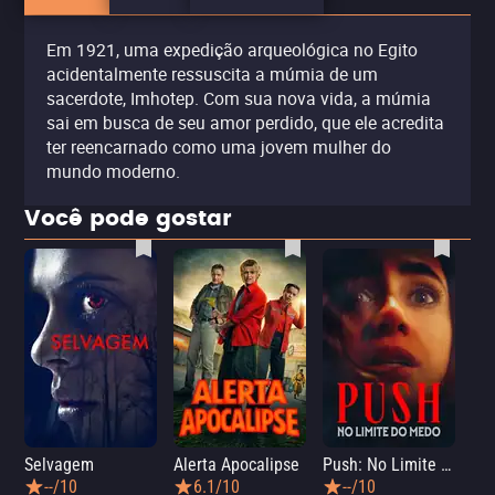
Em 1921, uma expedição arqueológica no Egito
acidentalmente ressuscita a múmia de um
sacerdote, Imhotep. Com sua nova vida, a múmia
sai em busca de seu amor perdido, que ele acredita
ter reencarnado como uma jovem mulher do
mundo moderno.
Você pode gostar
Selvagem
Alerta Apocalipse
Push: No Limite do Medo
Pân
--/10
6.1/10
--/10