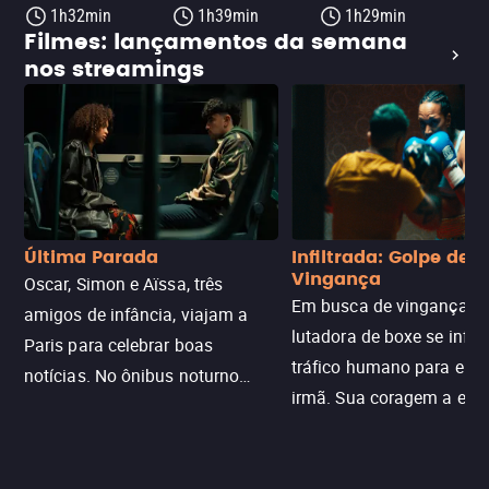
1h32min
1h39min
1h29min
Filmes: lançamentos da semana
nos streamings
Última Parada
Infiltrada: Golpe de
Vingança
Oscar, Simon e Aïssa, três
Em busca de vingança, u
amigos de infância, viajam a
lutadora de boxe se infilt
Paris para celebrar boas
tráfico humano para enco
notícias. No ônibus noturno
irmã. Sua coragem a enfr
N121 de volta, uma troca entre
com criminosos implacáv
passageiros escala e a situação
segredos perigosos e sit
sai do controle, transformando a