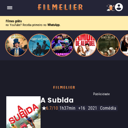
enquanto luta contra uma doença. Ele compõe
Paris
obras-primas, participa de festas e busca romance
em meio a círculos aristocráticos e reais.
Filmes grátis
no YouTube? Receba primeiro no
WhatsApp.
Publicidade
A Subida
6.7/10
1h37min
+16
2021
Comédia