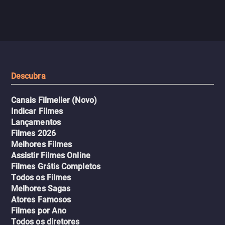
jogo sexualizado de gato e rato
verdade, ela deixa a rotin
com uma mulher branca
fábrica e parte em uma 
misteriosa no metrô. A escalada
implacável contra quem
leva a um desfecho violento.
escondeu os fatos, dispo
tudo pela vingança.
Descubra
Canais Filmelier (Novo)
Indicar Filmes
Lançamentos
Filmes 2026
Melhores Filmes
Assistir Filmes Online
Filmes Grátis Completos
Todos os Filmes
Melhores Sagas
Atores Famosos
Filmes por Ano
Todos os diretores