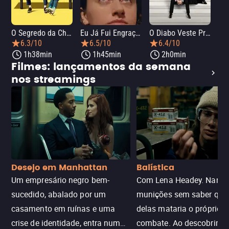
O Segredo da Chef
Eu Já Fui Engraçada
O Diabo Veste Prada 2
O 
6.3/10
6.5/10
6.4/10
1h38min
1h45min
2h0min
Filmes: lançamentos da semana
nos streamings
Desejo em Manhattan
Balística
Um empresário negro bem-
Com Lena Headey. Nanc
sucedido, abalado por um
munições sem saber qu
casamento em ruínas e uma
delas mataria o próprio f
crise de identidade, entra num
combate. Ao descobrir a