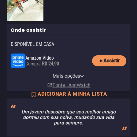
Onde assistir
DISPONÍVEL EM CASA
Amazon Video
Assistir
Compra
R$ 24,90
Apple TV Store
Claro TV+
YouTube
Claro video
Mais opções
Compra
Aluguel
Aluguel
Aluguel
R$ 6,90
R$ 24,90
Fonte
: JustWatch
ADICIONAR À MINHA LISTA
Um jovem descobre que seu melhor amigo
dormiu com sua noiva, mudando sua vida
para sempre.