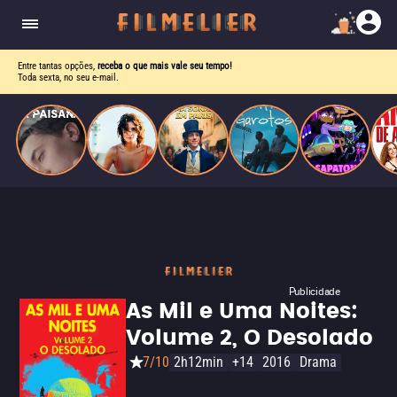
homens gays, coloca sua carreira em risco
quando se apaixona por um de seus alvos.
Entre tantas opções,
receba o que mais vale seu tempo!
Toda sexta, no seu e-mail.
Publicidade
As Mil e Uma Noites:
Volume 2, O Desolado
7/10
2h12min
+14
2016
Drama