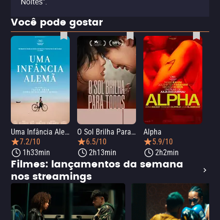
Noites".
Você pode gostar
Uma Infância Alemã
O Sol Brilha Para Todos
Alpha
7.2/10
6.5/10
5.9/10
1h33min
2h13min
2h2min
Filmes: lançamentos da semana
nos streamings