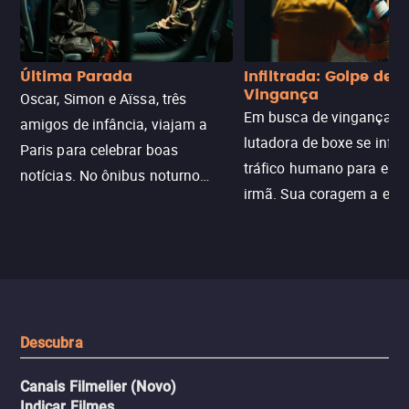
Última Parada
Infiltrada: Golpe de
Vingança
Oscar, Simon e Aïssa, três
Em busca de vingança, u
amigos de infância, viajam a
lutadora de boxe se infilt
Paris para celebrar boas
tráfico humano para enco
notícias. No ônibus noturno
irmã. Sua coragem a enfr
N121 de volta, uma troca entre
com criminosos implacáv
passageiros escala e a situação
segredos perigosos e sit
sai do controle, transformando a
que testam sua resistênci
viagem em um intenso thriller
urbano.
Descubra
Canais Filmelier (Novo)
Indicar Filmes