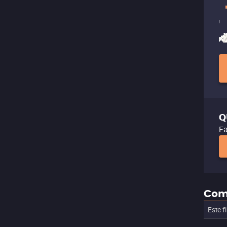
Q
Fa
Com
Este f