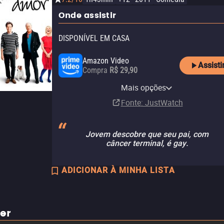
Onde assistir
DISPONÍVEL EM CASA
Amazon Video
Assisti
Compra
R$ 29,90
Apple TV Store
YouTube
Claro video
Mais opções
Compra
Aluguel
Aluguel
R$ 6,90
R$ 29,90
Fonte
: JustWatch
Jovem descobre que seu pai, com
câncer terminal, é gay.
ADICIONAR À MINHA LISTA
ler