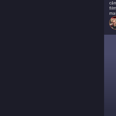
cân
fil
mai