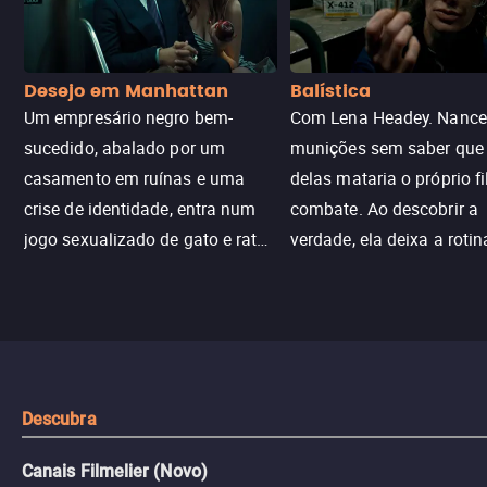
Desejo em Manhattan
Balística
Um empresário negro bem-
Com Lena Headey. Nanc
sucedido, abalado por um
munições sem saber qu
casamento em ruínas e uma
delas mataria o próprio f
crise de identidade, entra num
combate. Ao descobrir a
jogo sexualizado de gato e rato
verdade, ela deixa a rotin
com uma mulher branca
fábrica e parte em uma 
misteriosa no metrô. A escalada
implacável contra quem
leva a um desfecho violento.
escondeu os fatos, dispo
tudo pela vingança.
Descubra
Canais Filmelier (Novo)