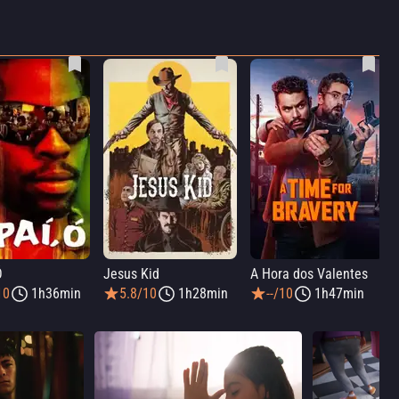
Ó
Jesus Kid
A Hora dos Valentes
10
1h36min
5.8/10
1h28min
--/10
1h47min