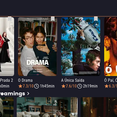
 Prada 2
O Drama
A Única Saída
Ó Paí, 
h0min
7.3/10
1h45min
7.6/10
2h19min
6.3/
treamings