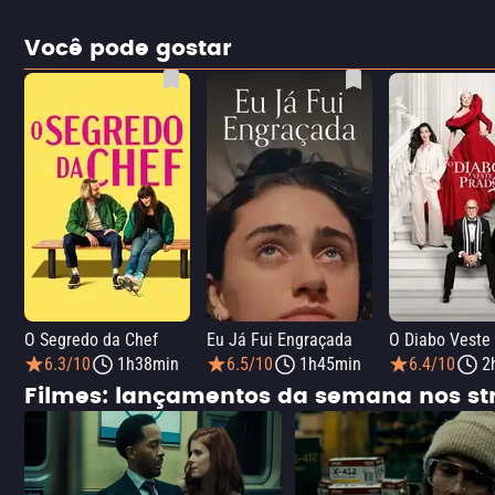
Você pode gostar
O Segredo da Chef
Eu Já Fui Engraçada
O Diabo Veste
6.3/10
1h38min
6.5/10
1h45min
6.4/10
2
Filmes: lançamentos da semana nos s