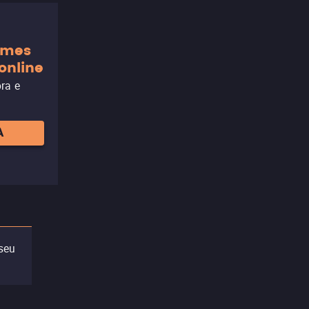
ilmes
online
ora e
A
 seu