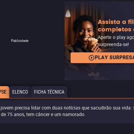
Assista a f
completos 
Aperte o play ag
Publicidade
surpreenda-se!
PLAY SURPRES
PSE
ELENCO
FICHA TÉCNICA
jovem precisa lidar com duas notícias que sacudirão sua vida:
, de 75 anos, tem câncer e um namorado.