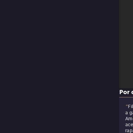
Por 
Fi
"
a g
Amo
ace
rap