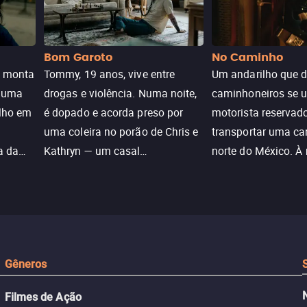
Bom Garoto
No Caminho
e monta
Tommy, 19 anos, vive entre
Um andarilho que 
e uma
drogas e violência. Numa noite,
caminhoneiros se 
ilho em
é dopado e acorda preso por
motorista reservad
uma coleira no porão de Chris e
transportar uma ca
a da
Kathryn — um casal
norte do México. À
caçada
aparentemente comum decidido
se aproximam na es
a transformá-lo num “bom
passado do andari
sta a
menino.”
segurança deles.
Gêneros
Filmes de Ação