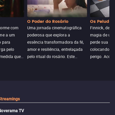
O Poder do Rosário
Os Peludos
dorme com
Uma jornada cinematográfica
Finnick, desc
une a um
poderosa que explora a
magia de um 
o para
essência transformadora da fé,
perde sua invi
rga pelo
amor e resiliência, entrelaçada
colocando su
 medida que
pelo ritual do rosário. Este
perigo. Aco
trada, o
drama cativante envolve o
Christine, e
lho ameaça a
público com sua profundidade
aventura para
emocional e narrativa
poderes e sal
inspiradora.
Streamings
Noverama TV