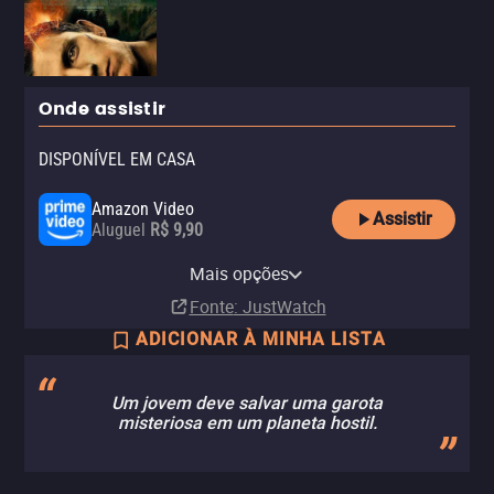
Onde assistir
DISPONÍVEL EM CASA
Amazon Video
Assistir
Aluguel
R$ 9,90
Apple TV Store
Claro TV+
Vivo Play
Amazon Prime Video
Globoplay
YouTube
Claro video
Mais opções
Aluguel
Aluguel
Aluguel
Assinatura
Assinatura
Aluguel
Aluguel
R$ 9,90
R$ 6,90
Fonte
: JustWatch
ADICIONAR À MINHA LISTA
Um jovem deve salvar uma garota
misteriosa em um planeta hostil.