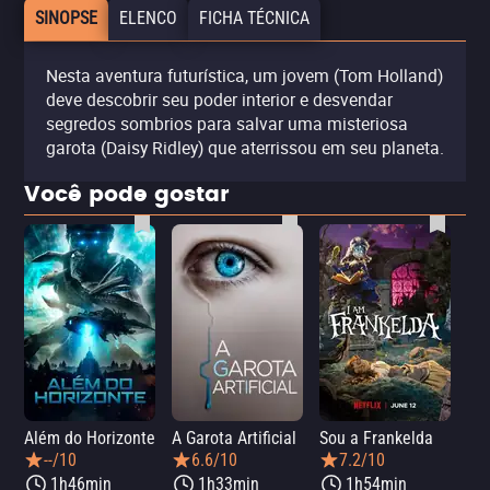
SINOPSE
ELENCO
FICHA TÉCNICA
Nesta aventura futurística, um jovem (Tom Holland)
deve descobrir seu poder interior e desvendar
segredos sombrios para salvar uma misteriosa
garota (Daisy Ridley) que aterrissou em seu planeta.
Você pode gostar
Além do Horizonte
A Garota Artificial
Sou a Frankelda
Dia
--/10
6.6/10
7.2/10
1h46min
1h33min
1h54min