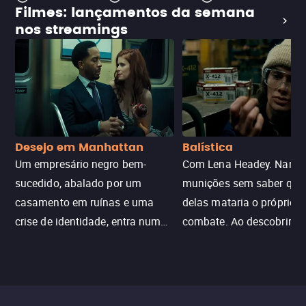
Filmes: lançamentos da semana
nos streamings
Desejo em Manhattan
Balística
Um empresário negro bem-
Com Lena Headey. Nanc
sucedido, abalado por um
munições sem saber qu
casamento em ruínas e uma
delas mataria o próprio f
crise de identidade, entra num
combate. Ao descobrir a
jogo sexualizado de gato e rato
verdade, ela deixa a rotin
com uma mulher branca
fábrica e parte em uma 
misteriosa no metrô. A escalada
implacável contra quem
leva a um desfecho violento.
escondeu os fatos, dispo