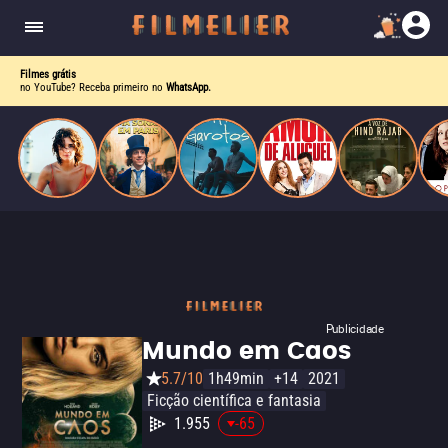
o desejo e a dor, a linha entre o livro que ele
escrevia e a vida real começa a desaparecer.
Filmes grátis
no YouTube? Receba primeiro no
WhatsApp.
Publicidade
Mundo em Caos
5.7/10
1h49min
+14
2021
Ficção científica e fantasia
1.955
-65