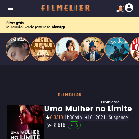
homens gays, coloca sua carreira em risco
quando se apaixona por um de seus alvos.
Filmes grátis
no YouTube? Receba primeiro no
WhatsApp.
Publicidade
Uma Mulher no Limite
6.3/10
1h36min
+16
2021
Suspense
8.616
+
6