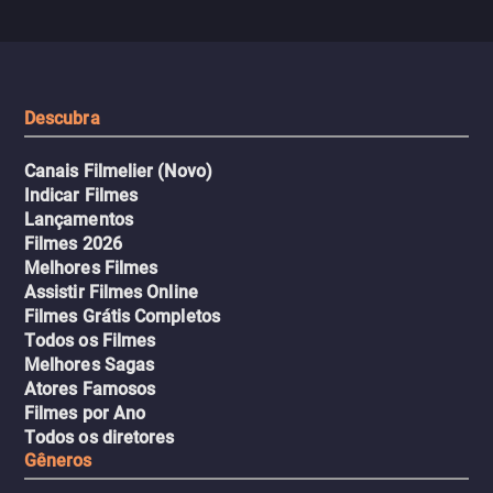
com uma mulher branca
fábrica e parte em uma 
misteriosa no metrô. A escalada
implacável contra quem
leva a um desfecho violento.
escondeu os fatos, dispo
tudo pela vingança.
Descubra
Canais Filmelier (Novo)
Indicar Filmes
Lançamentos
Filmes 2026
Melhores Filmes
Assistir Filmes Online
Filmes Grátis Completos
Todos os Filmes
Melhores Sagas
Atores Famosos
Filmes por Ano
Todos os diretores
Gêneros