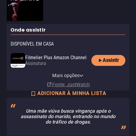
Onde assistir
DISPONÍVEL EM CASA
Filmelier Plus Amazon Channel
Assistir
Assinatura
Apple TV Store
Claro TV+
Vivo Play
YouTube
Mais opções
Compra
Aluguel
Aluguel
Aluguel
R$ 29,90
Fonte
: JustWatch
ADICIONAR À MINHA LISTA
Uma mãe viúva busca vingança após o
assassinato do marido, entrando no mundo
do tráfico de drogas.