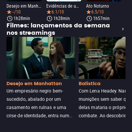
Desejo em Manhattan
Evidências de um Crime
Ato Noturno
A 
--/10
6.1/10
6.5/10
1h28min
1h28min
1h57min
Filmes: lançamentos da semana
nos streamings
Desejo em Manhattan
Balística
Um empresário negro bem-
Com Lena Headey. Nanc
sucedido, abalado por um
munições sem saber qu
casamento em ruínas e uma
delas mataria o próprio f
crise de identidade, entra num
combate. Ao descobrir a
jogo sexualizado de gato e rato
verdade, ela deixa a rotin