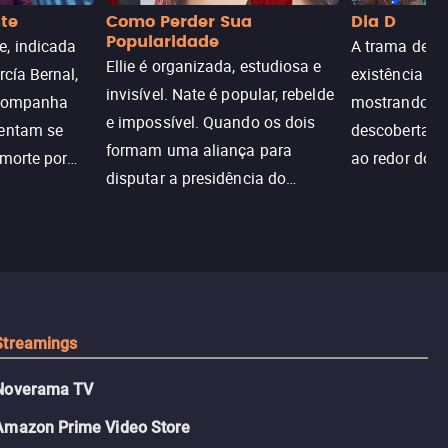
nte
Como Perder Sua
Dia D
Popularidade
, indicada
A trama de DI
Ellie é organizada, estudiosa e
rcía Bernal,
existência de
invisível. Nate é popular, rebelde
acompanha
mostrando c
e impossível. Quando os dois
tentam se
descoberta ir
formam uma aliança para
 morte por
ao redor do 
disputar a presidência do
logia que
sociedade atu
colégio, o plano era simples —
 chance de
até o coração resolver complicar
am.
tudo.
Streamings
Noverama TV
Amazon Prime Video Store