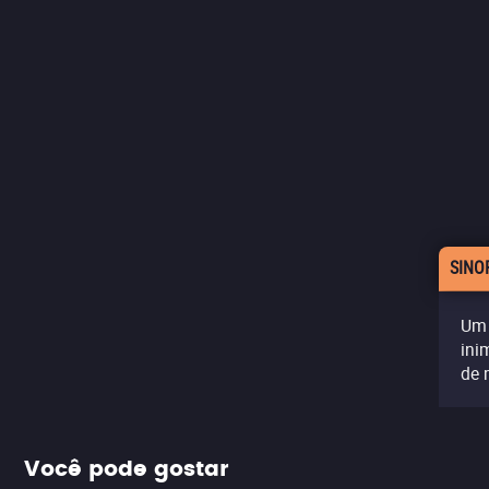
SINO
Um 
ini
de 
Você pode gostar