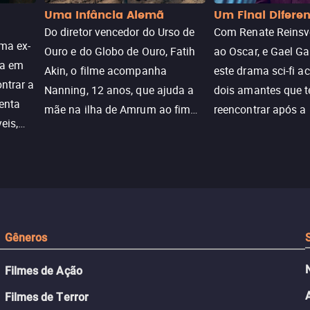
Uma Infância Alemã
Um Final Difere
Do diretor vencedor do Urso de
Com Renate Reinsve
ma ex-
Ouro e do Globo de Ouro, Fatih
ao Oscar, e Gael Ga
ra em
Akin, o filme acompanha
este drama sci-fi 
ntrar a
Nanning, 12 anos, que ajuda a
dois amantes que 
enta
mãe na ilha de Amrum ao fim
reencontrar após a
eis,
da guerra. Quando a paz chega,
meio de uma tecno
uações
a aparente proteção da ilha se
oferece uma última
a.
rompe e ele precisa encarar o
reviver o que senti
passado.
Gêneros
Filmes de Ação
Filmes de Terror