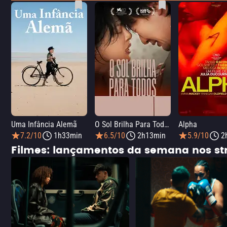
Uma Infância Alemã
O Sol Brilha Para Todos
Alpha
7.2/10
1h33min
6.5/10
2h13min
5.9/10
2
Filmes: lançamentos da semana nos s