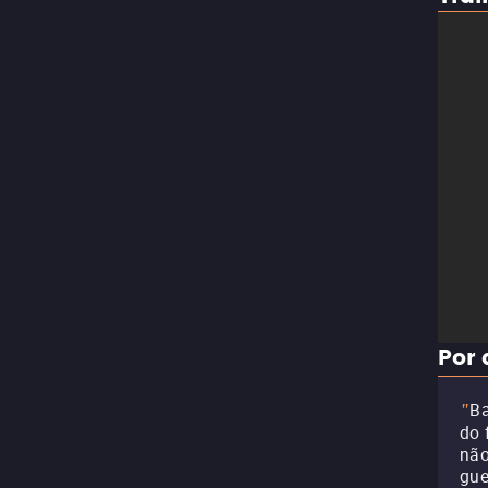
Por 
Ba
"
do 
não
gue