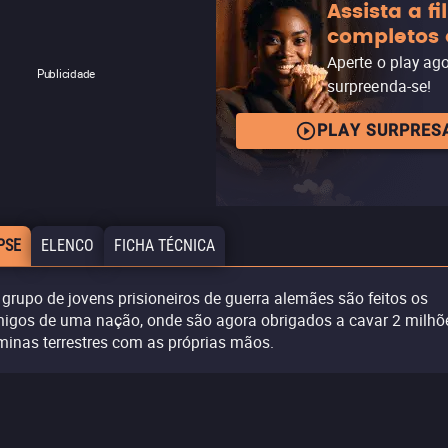
Assista a f
completos 
Aperte o play ag
Publicidade
surpreenda-se!
PLAY SURPRES
PSE
ELENCO
FICHA TÉCNICA
grupo de jovens prisioneiros de guerra alemães são feitos os
migos de uma nação, onde são agora obrigados a cavar 2 milhõ
minas terrestres com as próprias mãos.