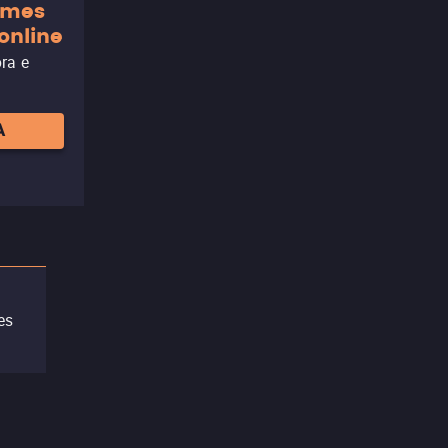
ilmes
online
ora e
A
es