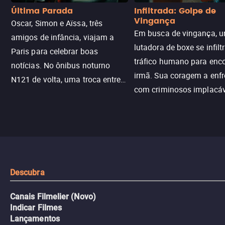
Última Parada
Infiltrada: Golpe de
Vingança
Oscar, Simon e Aïssa, três
Em busca de vingança, u
amigos de infância, viajam a
lutadora de boxe se infilt
Paris para celebrar boas
tráfico humano para enco
notícias. No ônibus noturno
irmã. Sua coragem a enfr
N121 de volta, uma troca entre
com criminosos implacáv
passageiros escala e a situação
segredos perigosos e sit
sai do controle, transformando a
que testam sua resistênci
viagem em um intenso thriller
urbano.
Descubra
Canais Filmelier (Novo)
Indicar Filmes
Lançamentos