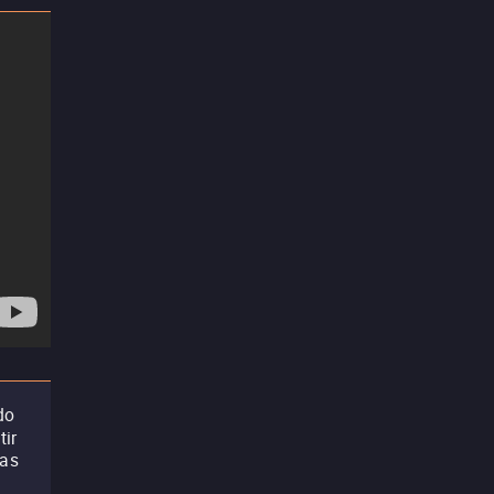
do
tir
 as