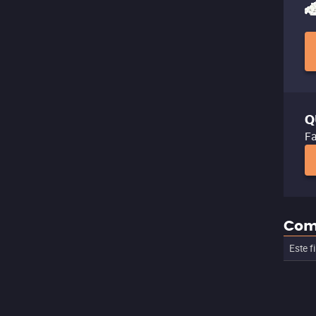
Q
Fa
Com
Este f