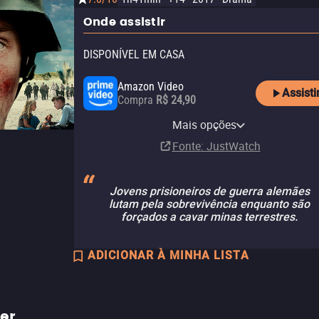
Onde assistir
DISPONÍVEL EM CASA
Amazon Video
Assisti
Compra
R$ 24,90
Apple TV Store
YouTube
Claro video
Mais opções
Compra
Aluguel
Aluguel
R$ 6,90
R$ 24,90
Fonte
: JustWatch
Jovens prisioneiros de guerra alemães
lutam pela sobrevivência enquanto são
forçados a cavar minas terrestres.
ADICIONAR À MINHA LISTA
ler