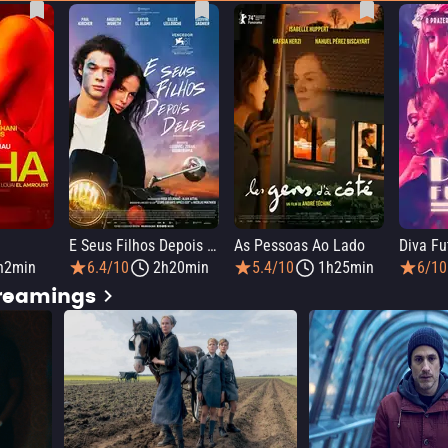
E Seus Filhos Depois Deles
As Pessoas Ao Lado
Diva Fu
h2min
6.4/10
2h20min
5.4/10
1h25min
6/10
treamings