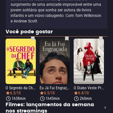
surgimento de uma amizade improvável entre uma
jovem solitária que sonha ser autora de livros
infantis e um viúvo rabugento. Com Tom Wilkinson
e Andrew Scott.
Você pode gostar
O Segredo da Chef
Eu Já Fui Engraçada
O Diabo Veste Prada 2
O 
6.3/10
6.5/10
6.4/10
1h38min
1h45min
2h0min
Filmes: lançamentos da semana
nos streamings