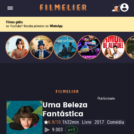
o desejo e a dor, a linha entre o livro que ele
escrevia e a vida real começa a desaparecer.
Filmes grátis
no YouTube? Receba primeiro no
WhatsApp.
Publicidade
Uma Beleza
Fantástica
6.9/10
1h32min
Livre
2017
Comédia
9.003
+
9