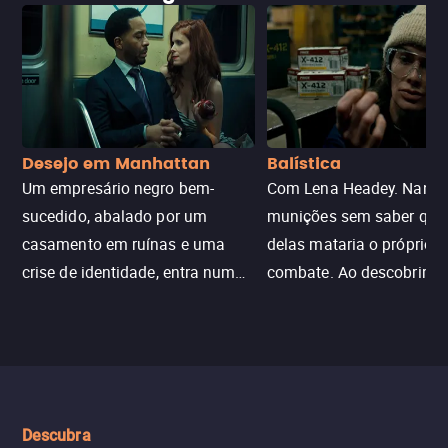
Desejo em Manhattan
Balística
Um empresário negro bem-
Com Lena Headey. Nanc
sucedido, abalado por um
munições sem saber qu
casamento em ruínas e uma
delas mataria o próprio f
crise de identidade, entra num
combate. Ao descobrir a
jogo sexualizado de gato e rato
verdade, ela deixa a rotin
com uma mulher branca
fábrica e parte em uma 
misteriosa no metrô. A escalada
implacável contra quem
leva a um desfecho violento.
escondeu os fatos, dispo
tudo pela vingança.
Descubra