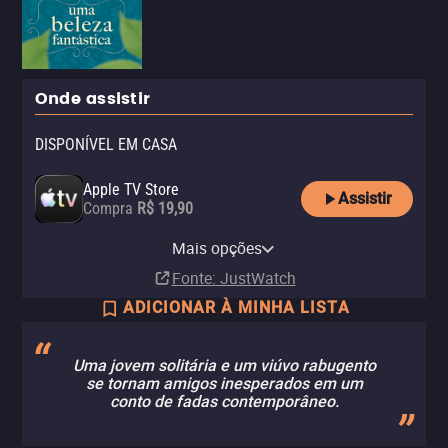
Onde assistir
DISPONÍVEL EM CASA
Apple TV Store
Assistir
Compra
R$ 19,90
Claro TV+
Vivo Play
Amazon Prime Video
Amazon Prime Video with Ads
YouTube
Mais opções
Aluguel
Aluguel
Assinatura
Assinatura
Aluguel
Fonte
: JustWatch
ADICIONAR À MINHA LISTA
Uma jovem solitária e um viúvo rabugento
se tornam amigos inesperados em um
conto de fadas contemporâneo.