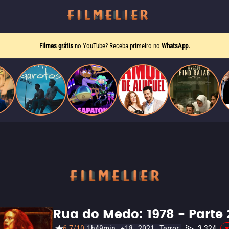
Filmes grátis
no YouTube? Receba primeiro no
WhatsApp.
Rua do Medo: 1978 - Parte 
6.7/10
1h49min
+18
2021
Terror
3.324