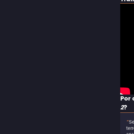
Por 
2
?
Se
"
ter