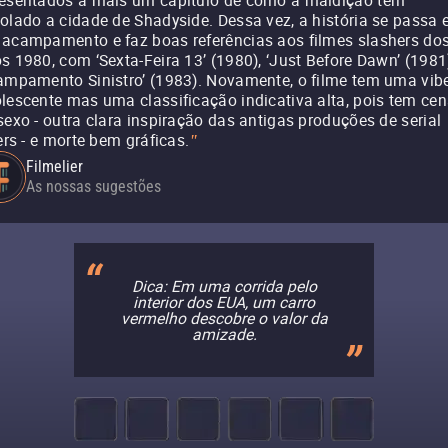
esentados a mais um capítulo de como a maldição tem
olado a cidade de Shadyside. Dessa vez, a história se passa
acampamento e faz boas referências aos filmes slashers do
s 1980, com ‘Sexta-Feira 13’ (1980), ‘Just Before Dawn’ (1981
ampamento Sinistro’ (1983). Novamente, o filme tem uma vib
lescente mas uma classificação indicativa alta, pois tem ce
sexo - outra clara inspiração das antigas produções de serial
lers - e morte bem gráficas.
"
Filmelier
As nossas sugestões
Dica: Em uma corrida pelo
interior dos EUA, um carro
vermelho descobre o valor da
amizade.