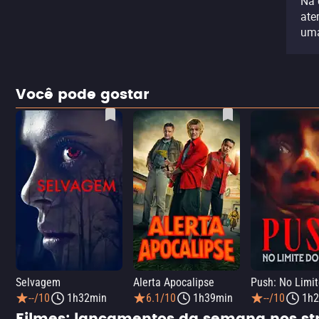
Na 
ate
uma
Você pode gostar
Selvagem
Alerta Apocalipse
--/10
1h32min
6.1/10
1h39min
--/10
1h2