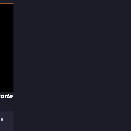
arte
de