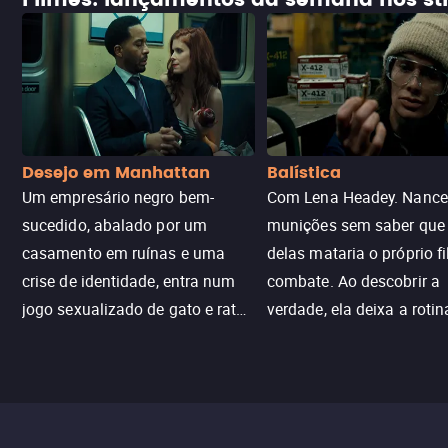
Filmes: lançamentos da semana nos s
Desejo em Manhattan
Balística
Um empresário negro bem-
Com Lena Headey. Nanc
sucedido, abalado por um
munições sem saber qu
casamento em ruínas e uma
delas mataria o próprio f
crise de identidade, entra num
combate. Ao descobrir a
jogo sexualizado de gato e rato
verdade, ela deixa a rotin
com uma mulher branca
fábrica e parte em uma 
misteriosa no metrô. A escalada
implacável contra quem
leva a um desfecho violento.
escondeu os fatos, dispo
tudo pela vingança.