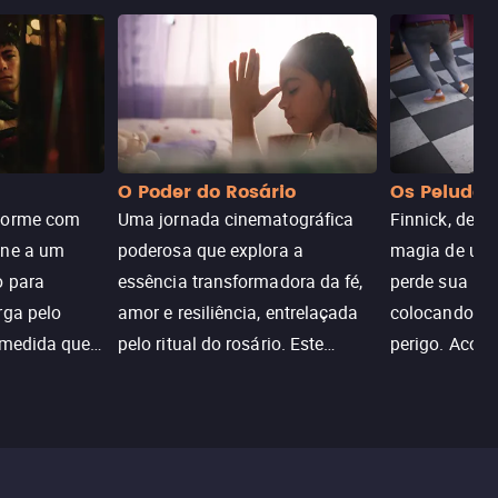
O Poder do Rosário
Os Peludos
dorme com
Uma jornada cinematográfica
Finnick, desc
une a um
poderosa que explora a
magia de um 
o para
essência transformadora da fé,
perde sua invi
rga pelo
amor e resiliência, entrelaçada
colocando su
 medida que
pelo ritual do rosário. Este
perigo. Aco
trada, o
drama cativante envolve o
Christine, e
lho ameaça a
público com sua profundidade
aventura para
emocional e narrativa
poderes e sal
inspiradora.