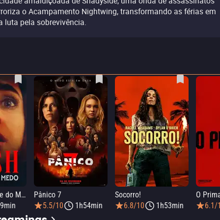
cidade amaldiçoada de Shadyside, uma onda de assassinatos
rroriza o Acampamento Nightwing, transformando as férias em
 luta pela sobrevivência.
Push: No Limite do Medo
Pânico 7
Socorro!
O Prim
9min
5.5/10
1h54min
6.8/10
1h53min
6.1/