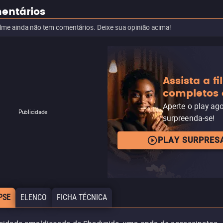
entários
ilme ainda não tem comentários. Deixe sua opinião acima!
Assista a f
completos 
Aperte o play ag
Publicidade
surpreenda-se!
PLAY SURPRES
PSE
ELENCO
FICHA TÉCNICA