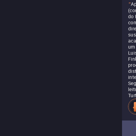
Ap
"
(co
do 
com
dir
sus
aca
um 
Lui
Fin
pro
dis
int
Seg
lei
Tur