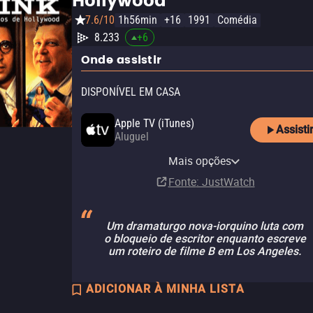
Hollywood
7.6/10
1h56min
+16
1991
Comédia
8.233
+
6
Onde assistir
DISPONÍVEL EM CASA
Apple TV (iTunes)
Assisti
Aluguel
YouTube
Mais opções
Aluguel
Fonte
: JustWatch
Um dramaturgo nova-iorquino luta com
o bloqueio de escritor enquanto escreve
um roteiro de filme B em Los Angeles.
ADICIONAR À MINHA LISTA