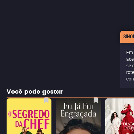
SINO
Em 
ace
se 
rot
con
Você pode gostar