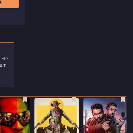
A
 Ele
r um