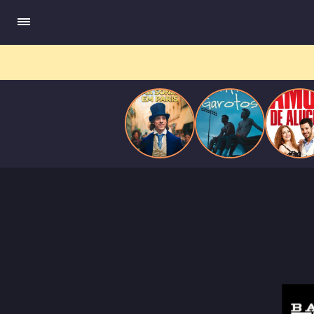
compõe obras-primas, participa de festas e busca romance em
Paris
meio a círculos aristocráticos e reais.