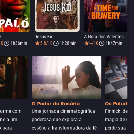
Ó
Jesus Kid
A Hora dos Valentes
10
1h36min
5.8/10
1h28min
--/10
1h47min
O Poder do Rosário
Os Peludos
dorme com
Uma jornada cinematográfica
Finnick, desc
une a um
poderosa que explora a
magia de um 
o para
essência transformadora da fé,
perde sua invi