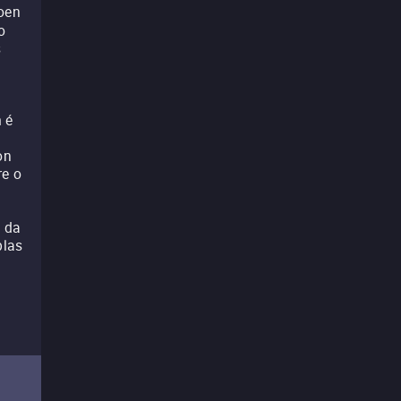
oen
o
s
 é
on
re o
 da
plas