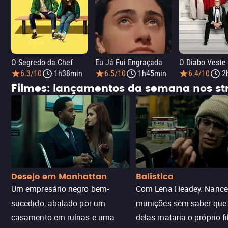
O Segredo da Chef
Eu Já Fui Engraçada
O Diabo Veste
6.3/10
1h38min
6.5/10
1h45min
6.4/10
2
Filmes: lançamentos da semana nos s
Desejo em Manhattan
Balística
Um empresário negro bem-
Com Lena Headey. Nanc
sucedido, abalado por um
munições sem saber qu
casamento em ruínas e uma
delas mataria o próprio f