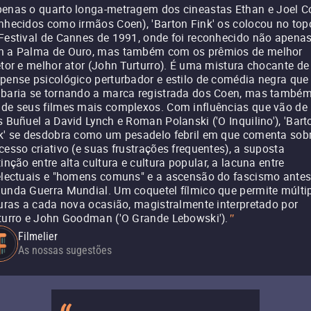
enas o quarto longa-metragem dos cineastas Ethan e Joel C
nhecidos como irmãos Coen), 'Barton Fink' os colocou no top
Festival de Cannes de 1991, onde foi reconhecido não apena
 a Palma de Ouro, mas também com os prêmios de melhor
etor e melhor ator (John Turturro). É uma mistura chocante de
pense psicológico perturbador e estilo de comédia negra que
baria se tornando a marca registrada dos Coen, mas também
de seus filmes mais complexos. Com influências que vão de
s Buñuel a David Lynch e Roman Polanski ('O Inquilino'), 'Bart
k' se desdobra como um pesadelo febril em que comenta sob
cesso criativo (e suas frustrações frequentes), a suposta
tinção entre alta cultura e cultura popular, a lacuna entre
electuais e "homens comuns" e a ascensão do fascismo antes
unda Guerra Mundial. Um coquetel fílmico que permite múlti
turas a cada nova ocasião, magistralmente interpretado por
turro e John Goodman ('O Grande Lebowski').
"
Filmelier
As nossas sugestões