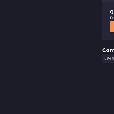
Q
Fa
Com
Este f