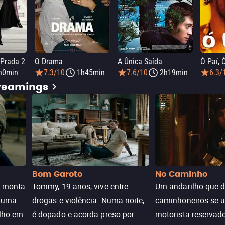
 Prada 2
O Drama
A Única Saída
Ó Paí, 
h0min
7.3/10
1h45min
7.6/10
2h19min
6.3/
treamings
Bom Garoto
No Caminho
e monta
Tommy, 19 anos, vive entre
Um andarilho que 
e uma
drogas e violência. Numa noite,
caminhoneiros se 
ilho em
é dopado e acorda preso por
motorista reservad