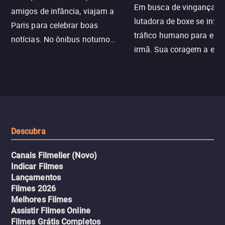
Em busca de vingança, u
amigos de infância, viajam a
lutadora de boxe se infilt
Paris para celebrar boas
tráfico humano para enco
notícias. No ônibus noturno
irmã. Sua coragem a enfr
N121 de volta, uma troca entre
com criminosos implacáv
passageiros escala e a situação
segredos perigosos e sit
sai do controle, transformando a
que testam sua resistênci
viagem em um intenso thriller
urbano.
Descubra
Canais Filmelier (Novo)
Indicar Filmes
Lançamentos
Filmes 2026
Melhores Filmes
Assistir Filmes Online
Filmes Grátis Completos