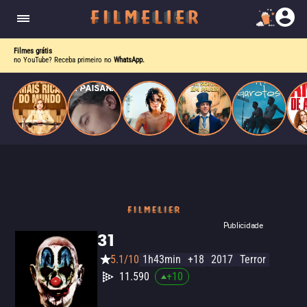
corrupção política envolvendo um ex-presidente.
do
Mundo
Filmes grátis
no YouTube? Receba primeiro no
WhatsApp.
Publicidade
31
5.1/10
1h43min
+18
2017
Terror
11.590
+
10