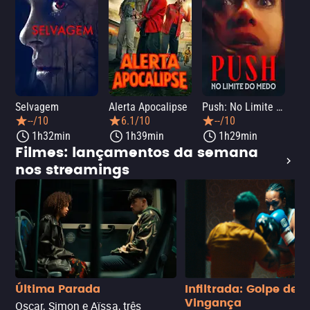
Selvagem
Alerta Apocalipse
Push: No Limite do Medo
Pân
--/10
6.1/10
--/10
1h32min
1h39min
1h29min
Filmes: lançamentos da semana
nos streamings
Última Parada
Infiltrada: Golpe de
Vingança
Oscar, Simon e Aïssa, três