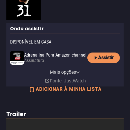
Onde assistir
DISPONÍVEL EM CASA
Adrenalina Pura Amazon channel
Assistir
Assinatura
Adrenalina Pura Apple TV
Apple TV Store
Claro TV+
YouTube
channel
Mais opções
Compra
Aluguel
Aluguel
R$ 19,90
Assinatura
Fonte
: JustWatch
ADICIONAR À MINHA LISTA
Trailer