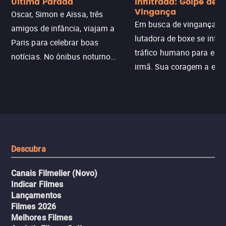
Última Parada
Infiltrada: Golpe de
Vingança
Oscar, Simon e Aïssa, três
Em busca de vingança, u
amigos de infância, viajam a
lutadora de boxe se infilt
Paris para celebrar boas
tráfico humano para enco
notícias. No ônibus noturno
irmã. Sua coragem a enfr
N121 de volta, uma troca entre
com criminosos implacáv
passageiros escala e a situação
segredos perigosos e sit
sai do controle, transformando a
que testam sua resistênci
viagem em um intenso thriller
urbano.
Descubra
Canais Filmelier (Novo)
Indicar Filmes
Lançamentos
Filmes 2026
Melhores Filmes