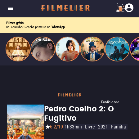
corrupção política envolvendo um ex-presidente.
do
Mundo
Filmes grátis
no YouTube? Receba primeiro no
WhatsApp.
Publicidade
Pedro Coelho 2: O
Fugitivo
6.2/10
1h33min
Livre
2021
Família