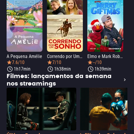
A Pequena Amélie
Correndo por Um Sonho
Elmo e Mark Rober na Oficina de Natal
Wic
7.6/10
7/10
--/10
1h17min
1h38min
1h39min
Filmes: lançamentos da semana
nos streamings