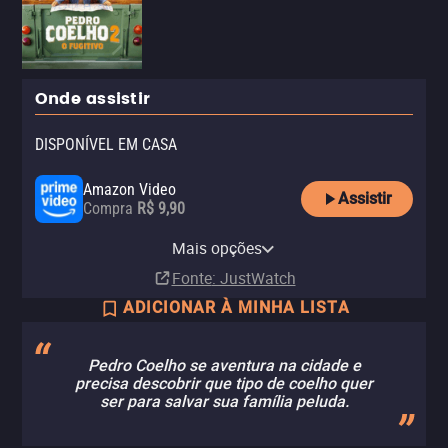
Onde assistir
DISPONÍVEL EM CASA
Amazon Video
Assistir
Compra
R$ 9,90
Apple TV Store
Claro TV+
Vivo Play
Netflix
Claro video
Mais opções
Compra
Aluguel
Aluguel
Assinatura
Aluguel
R$ 6,90
R$ 24,90
Fonte
: JustWatch
ADICIONAR À MINHA LISTA
Pedro Coelho se aventura na cidade e
precisa descobrir que tipo de coelho quer
ser para salvar sua família peluda.