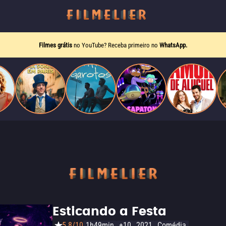
Filmes grátis
no YouTube? Receba primeiro no
WhatsApp.
Esticando a Festa
5.8/10
1h49min
+10
2021
Comédia