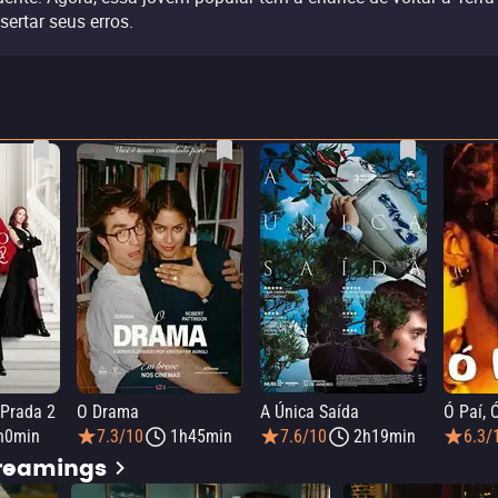
sertar seus erros.
 Prada 2
O Drama
A Única Saída
Ó Paí, 
h0min
7.3/10
1h45min
7.6/10
2h19min
6.3/
treamings