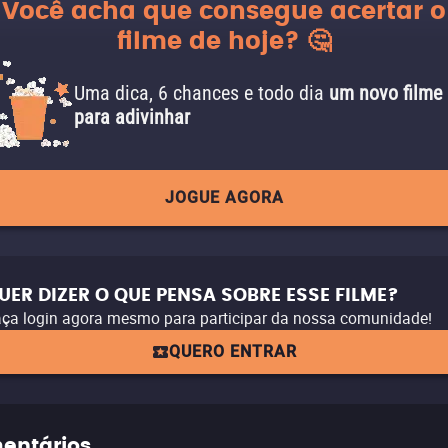
Você acha que consegue acertar o
filme de hoje? 🤔
Uma dica, 6 chances e todo dia
um novo filme
para adivinhar
JOGUE AGORA
UER DIZER O QUE PENSA SOBRE ESSE FILME?
ça login agora mesmo para participar da nossa comunidade!
QUERO ENTRAR
entários