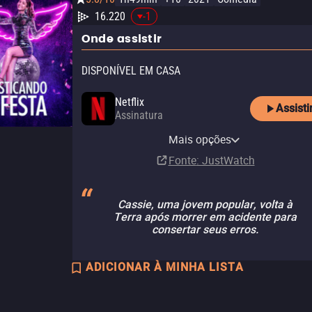
16.220
-1
Onde assistir
DISPONÍVEL EM CASA
Netflix
Assisti
Assinatura
Netflix Standard with Ads
Mais opções
Assinatura
Fonte
: JustWatch
Cassie, uma jovem popular, volta à
Terra após morrer em acidente para
consertar seus erros.
ADICIONAR À MINHA LISTA