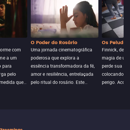
O Poder do Rosário
Os Peludos
dorme com
Uma jornada cinematográfica
Finnick, desc
une a um
poderosa que explora a
magia de um 
o para
essência transformadora da fé,
perde sua invi
rga pelo
amor e resiliência, entrelaçada
colocando su
 medida que
pelo ritual do rosário. Este
perigo. Aco
trada, o
drama cativante envolve o
Christine, e
lho ameaça a
público com sua profundidade
aventura para
emocional e narrativa
poderes e sal
inspiradora.