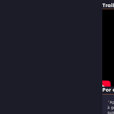
Trai
Por 
Ap
"
à g
sur