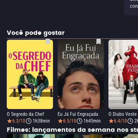
con
Você pode gostar
O Segredo da Chef
Eu Já Fui Engraçada
O Diabo Veste
6.3/10
1h38min
6.5/10
1h45min
6.4/10
2
Filmes: lançamentos da semana nos s