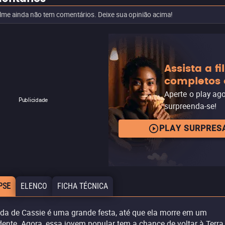
ilme ainda não tem comentários. Deixe sua opinião acima!
Assista a f
completos 
Aperte o play ag
Publicidade
surpreenda-se!
PLAY SURPRES
PSE
ELENCO
FICHA TÉCNICA
ida de Cassie é uma grande festa, até que ela morre em um
dente. Agora, essa jovem popular tem a chance de voltar à Terra