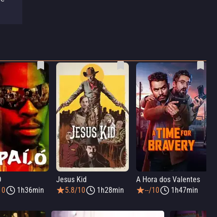
Ó
Jesus Kid
A Hora dos Valentes
10
1h36min
5.8/10
1h28min
--/10
1h47min