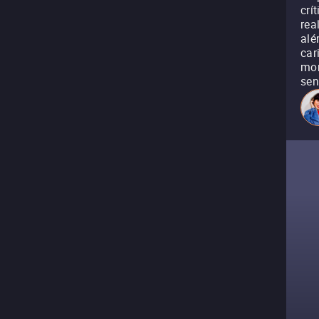
crí
rea
alé
car
mor
sen