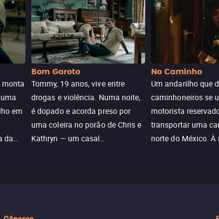
Bom Garoto
No Caminho
e monta
Tommy, 19 anos, vive entre
Um andarilho que 
e uma
drogas e violência. Numa noite,
caminhoneiros se 
ilho em
é dopado e acorda preso por
motorista reservad
uma coleira no porão de Chris e
transportar uma ca
a da
Kathryn — um casal
norte do México. À
caçada
aparentemente comum decidido
se aproximam na es
a transformá-lo num “bom
passado do andari
sta a
menino.”
segurança deles.