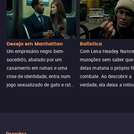
Desejo em Manhattan
Balística
Um empresário negro bem-
Com Lena Headey. Nanc
sucedido, abalado por um
munições sem saber qu
casamento em ruínas e uma
delas mataria o próprio f
crise de identidade, entra num
combate. Ao descobrir a
jogo sexualizado de gato e rato
verdade, ela deixa a rotin
com uma mulher branca
fábrica e parte em uma 
misteriosa no metrô. A escalada
implacável contra quem
leva a um desfecho violento.
escondeu os fatos, dispo
tudo pela vingança.