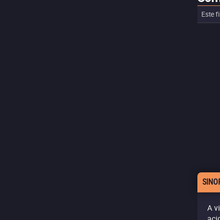
Este f
SINO
A v
aci