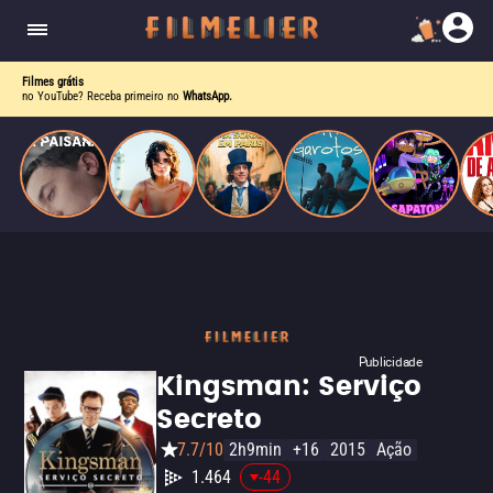
homens gays, coloca sua carreira em risco
quando se apaixona por um de seus alvos.
Filmes grátis
no YouTube? Receba primeiro no
WhatsApp.
Publicidade
Kingsman: Serviço
Secreto
7.7/10
2h9min
+16
2015
Ação
1.464
-44