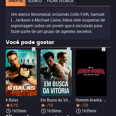
SINOPSE
ELENCO
FICHA TÉCNICA
Um elenco fenomenal, incluindo Colin Firth, Samuel
L. Jackson e Michael Caine, lidera este suspense de
espionagem sobre um jovem que é recrutado para
fazer parte de um grupo de agentes secretos.
Você pode gostar
6 Balas
Em Busca da Vitória
Homem-Aranha: Um Novo Dia
A O
6/10
--/10
--/10
1h55min
1h30min
1h39min