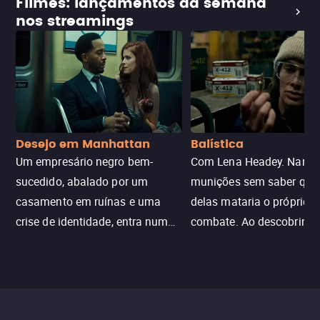
Filmes: lançamentos da semana
nos streamings
Desejo em Manhattan
Balística
Um empresário negro bem-
Com Lena Headey. Nanc
sucedido, abalado por um
munições sem saber qu
casamento em ruínas e uma
delas mataria o próprio f
crise de identidade, entra num
combate. Ao descobrir a
jogo sexualizado de gato e rato
verdade, ela deixa a rotin
com uma mulher branca
fábrica e parte em uma 
misteriosa no metrô. A escalada
implacável contra quem
leva a um desfecho violento.
escondeu os fatos, dispo