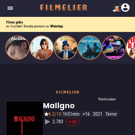
homens gays, coloca sua carreira em risco
quando se apaixona por um de seus alvos.
Filmes grátis
no YouTube? Receba primeiro no
WhatsApp.
Publicidade
Maligno
6.2/10
1h51min
+16
2021
Terror
2.783
-46