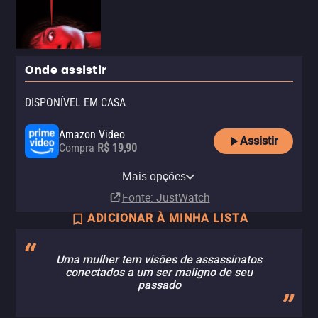
Onde assistir
DISPONÍVEL EM CASA
Amazon Video
Assistir
Compra
R$ 19,90
Apple TV Store
Claro TV+
Amazon Prime Video
HBO Max
YouTube
HBO Max Amazon Channel
Mais opções
Compra
Aluguel
Assinatura
Assinatura
Aluguel
Assinatura
R$ 19,90
Fonte
: JustWatch
ADICIONAR À MINHA LISTA
Uma mulher tem visões de assassinatos
conectados a um ser maligno de seu
passado