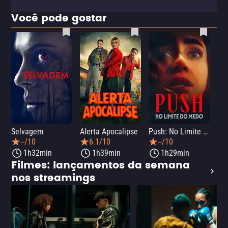
Você pode gostar
Selvagem
Alerta Apocalipse
Push: No Limite do Medo
Pân
--/10
6.1/10
--/10
1h32min
1h39min
1h29min
Filmes: lançamentos da semana
nos streamings