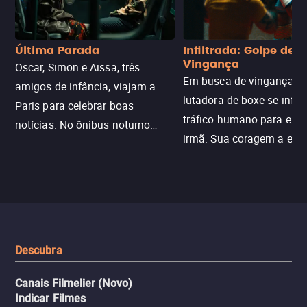
Última Parada
Infiltrada: Golpe de
Vingança
Oscar, Simon e Aïssa, três
Em busca de vingança, u
amigos de infância, viajam a
lutadora de boxe se infilt
Paris para celebrar boas
tráfico humano para enco
notícias. No ônibus noturno
irmã. Sua coragem a enfr
N121 de volta, uma troca entre
com criminosos implacáv
passageiros escala e a situação
segredos perigosos e sit
sai do controle, transformando a
que testam sua resistênci
viagem em um intenso thriller
urbano.
Descubra
Canais Filmelier (Novo)
Indicar Filmes