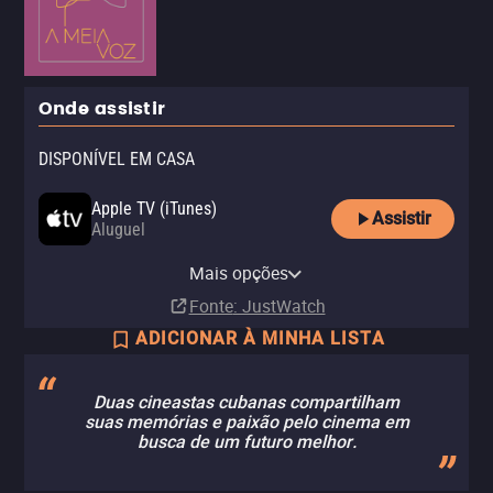
Onde assistir
DISPONÍVEL EM CASA
Apple TV (iTunes)
Assistir
Aluguel
Claro TV+
Vivo Play
YouTube
Mais opções
Aluguel
Aluguel
Aluguel
Fonte
: JustWatch
ADICIONAR À MINHA LISTA
Duas cineastas cubanas compartilham
suas memórias e paixão pelo cinema em
busca de um futuro melhor.