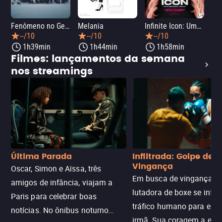
Fenômeno no Gelo: Hóquei na Guerra Fria
Melania
Infinite Icon: Uma Memória Visual
33 
--/10
--/10
--/10
1h39min
1h44min
1h58min
Filmes: lançamentos da semana
nos streamings
Última Parada
Infiltrada: Golpe de
Vingança
Oscar, Simon e Aïssa, três
Em busca de vingança, u
amigos de infância, viajam a
lutadora de boxe se infilt
Paris para celebrar boas
tráfico humano para enco
notícias. No ônibus noturno
irmã. Sua coragem a enfr