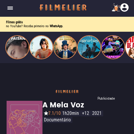
homens gays, coloca sua carreira em risco
quando se apaixona por um de seus alvos.
Filmes grátis
no YouTube? Receba primeiro no
WhatsApp.
Publicidade
A Meia Voz
7.1/10
1h20min
+12
2021
Documentário