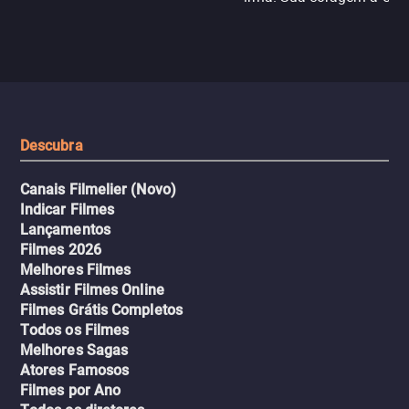
N121 de volta, uma troca entre
com criminosos implacáv
passageiros escala e a situação
segredos perigosos e sit
sai do controle, transformando a
que testam sua resistênci
viagem em um intenso thriller
urbano.
Descubra
Canais Filmelier (Novo)
Indicar Filmes
Lançamentos
Filmes 2026
Melhores Filmes
Assistir Filmes Online
Filmes Grátis Completos
Todos os Filmes
Melhores Sagas
Atores Famosos
Filmes por Ano