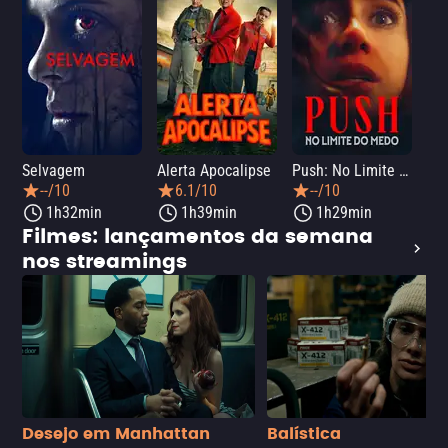
Selvagem
Alerta Apocalipse
Push: No Limite do Medo
Pân
--/10
6.1/10
--/10
1h32min
1h39min
1h29min
Filmes: lançamentos da semana
nos streamings
Desejo em Manhattan
Balística