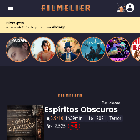
homens gays, coloca sua carreira em risco
quando se apaixona por um de seus alvos.
Filmes grátis
no YouTube? Receba primeiro no
WhatsApp.
Publicidade
Espíritos Obscuros
5.9/10
1h39min
+16
2021
Terror
2.525
-8