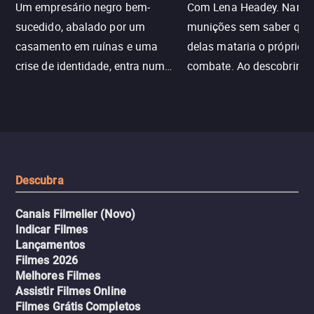
Um empresário negro bem-
Com Lena Headey. Nanc
sucedido, abalado por um
munições sem saber qu
casamento em ruínas e uma
delas mataria o próprio f
crise de identidade, entra num
combate. Ao descobrir a
jogo sexualizado de gato e rato
verdade, ela deixa a rotin
com uma mulher branca
fábrica e parte em uma 
misteriosa no metrô. A escalada
implacável contra quem
leva a um desfecho violento.
escondeu os fatos, dispo
tudo pela vingança.
Descubra
Canais Filmelier (Novo)
Indicar Filmes
Lançamentos
Filmes 2026
Melhores Filmes
Assistir Filmes Online
Filmes Grátis Completos