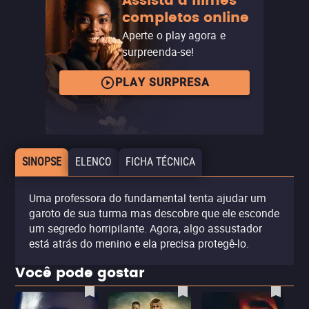
Assista a filmes
completos online
Aperte o play agora e
surpreenda-se!
PLAY SURPRESA
SINOPSE
ELENCO
FICHA TÉCNICA
Uma professora do fundamental tenta ajudar um
garoto de sua turma mas descobre que ele esconde
um segredo horripilante. Agora, algo assustador
está atrás do menino e ela precisa protegê-lo.
Você pode gostar