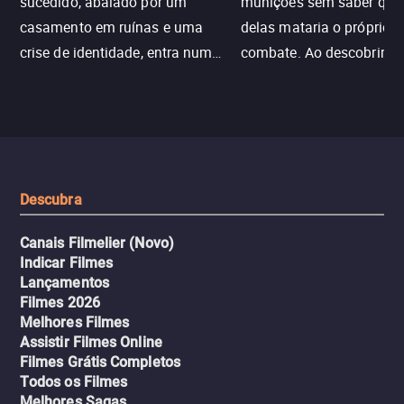
sucedido, abalado por um
munições sem saber qu
casamento em ruínas e uma
delas mataria o próprio f
crise de identidade, entra num
combate. Ao descobrir a
jogo sexualizado de gato e rato
verdade, ela deixa a rotin
com uma mulher branca
fábrica e parte em uma 
misteriosa no metrô. A escalada
implacável contra quem
leva a um desfecho violento.
escondeu os fatos, dispo
tudo pela vingança.
Descubra
Canais Filmelier (Novo)
Indicar Filmes
Lançamentos
Filmes 2026
Melhores Filmes
Assistir Filmes Online
Filmes Grátis Completos
Todos os Filmes
Melhores Sagas