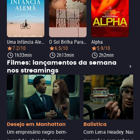
Uma Infância Alemã
O Sol Brilha Para Todos
Alpha
7.2/10
6.5/10
5.9/10
1h33min
2h13min
2h2min
Filmes: lançamentos da semana
nos streamings
Desejo em Manhattan
Balística
Um empresário negro bem-
Com Lena Headey. Nanc