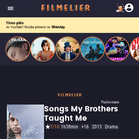
homens gays, coloca sua carreira em risco
quando se apaixona por um de seus alvos.
Filmes grátis
no YouTube? Receba primeiro no
WhatsApp.
Publicidade
Songs My Brothers
Taught Me
7/10
1h38min
+16
2015
Drama