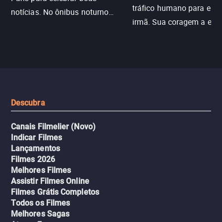
tráfico humano para enco
notícias. No ônibus noturno
irmã. Sua coragem a enfr
N121 de volta, uma troca entre
com criminosos implacáv
passageiros escala e a situação
segredos perigosos e sit
sai do controle, transformando a
que testam sua resistênci
viagem em um intenso thriller
urbano.
Descubra
Canais Filmelier (Novo)
Indicar Filmes
Lançamentos
Filmes 2026
Melhores Filmes
Assistir Filmes Online
Filmes Grátis Completos
Todos os Filmes
Melhores Sagas