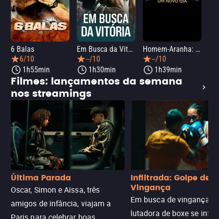
6 Balas
Em Busca da Vitória
Homem-Aranha: Um Novo Dia
A O
6/10
--/10
--/10
1h55min
1h30min
1h39min
Filmes: lançamentos da semana
nos streamings
Última Parada
Infiltrada: Golpe de
Vingança
Oscar, Simon e Aïssa, três
Em busca de vingança, u
amigos de infância, viajam a
lutadora de boxe se infilt
Paris para celebrar boas