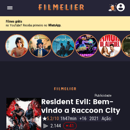
o desejo e a dor, a linha entre o livro que ele
escrevia e a vida real começa a desaparecer.
Filmes grátis
no YouTube? Receba primeiro no
WhatsApp.
Publicidade
Resident Evil: Bem-
vindo a Raccoon City
5.2/10
1h47min
+16
2021
Ação
2.144
-41