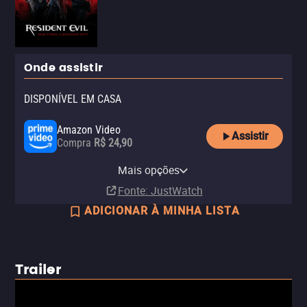
Onde assistir
DISPONÍVEL EM CASA
Amazon Video
Assistir
Compra
R$ 24,90
Apple TV Store
Claro TV+
Vivo Play
YouTube
Claro video
Universal+ Amazon Channel
Mais opções
Compra
Aluguel
Aluguel
Aluguel
Aluguel
Assinatura
R$ 6,90
R$ 24,90
Fonte
: JustWatch
ADICIONAR À MINHA LISTA
Trailer