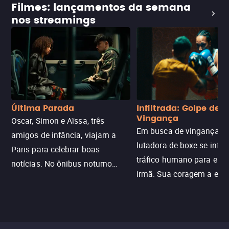
Filmes: lançamentos da semana
nos streamings
Última Parada
Infiltrada: Golpe de
Vingança
Oscar, Simon e Aïssa, três
Em busca de vingança, u
amigos de infância, viajam a
lutadora de boxe se infilt
Paris para celebrar boas
tráfico humano para enco
notícias. No ônibus noturno
irmã. Sua coragem a enfr
N121 de volta, uma troca entre
com criminosos implacáv
passageiros escala e a situação
segredos perigosos e sit
sai do controle, transformando a
que testam sua resistênci
viagem em um intenso thriller