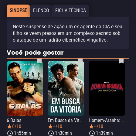
SINOPSE
ELENCO
FICHA TÉCNICA
Neste suspense de ação um ex-agente da CIA e seu
filho se veem presos em um complexo secreto sob
o ataque de um ladrão cibernético vingativo.
Você pode gostar
6 Balas
Em Busca da Vitória
Homem-Aranha: Um Novo Dia
A O
6/10
--/10
--/10
1h55min
1h30min
1h39min