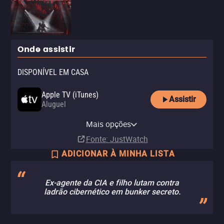
Onde assistir
DISPONÍVEL EM CASA
Apple TV (iTunes)
Assistir
Aluguel
Claro TV+
Vivo Play
YouTube
Mais opções
Aluguel
Aluguel
Aluguel
Fonte
: JustWatch
ADICIONAR À MINHA LISTA
Ex-agente da CIA e filho lutam contra
ladrão cibernético em bunker secreto.