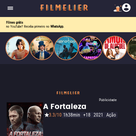
o desejo e a dor, a linha entre o livro que ele
escrevia e a vida real começa a desaparecer.
Filmes grátis
no YouTube? Receba primeiro no
WhatsApp.
Publicidade
A Fortaleza
3.3/10
1h38min
+18
2021
Ação