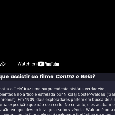
que assistir ao filme
Contra o Gelo
?
ontra o Gelo’ traz uma surpreendente história verdadeira,
ientada no ártico e estrelada por Nikolaj Coster-Waldau (‘G
Thrones’). Em 1909, dois exploradores partem em busca de si
uma expedição que não deu certo. No entanto, eles acabam 
uação em que devem lutar pela sobrevivência. Waldau é uma
s surpresas do filme: ele está realmente fantástico no papel 