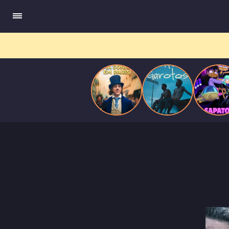
compõe obras-primas, participa de festas e busca romance em
Paris
meio a círculos aristocráticos e reais.