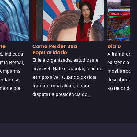
nte
Como Perder Sua
Dia D
Popularidade
, indicada
A trama de DI
Ellie é organizada, estudiosa e
rcía Bernal,
existência de
invisível. Nate é popular, rebelde
acompanha
mostrando c
e impossível. Quando os dois
tentam se
descoberta ir
formam uma aliança para
 morte por
ao redor do 
disputar a presidência do
logia que
sociedade atu
colégio, o plano era simples —
 chance de
até o coração resolver complicar
am.
tudo.