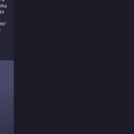
enha
ão
lo’
s