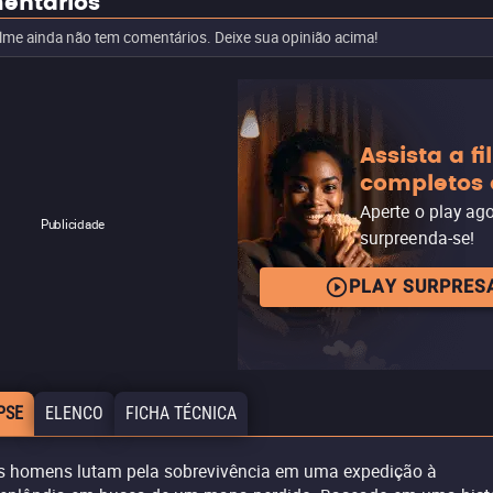
entários
ilme ainda não tem comentários. Deixe sua opinião acima!
Assista a f
completos 
Aperte o play ag
Publicidade
surpreenda-se!
PLAY SURPRES
PSE
ELENCO
FICHA TÉCNICA
s homens lutam pela sobrevivência em uma expedição à