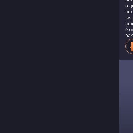
o g
um 
se 
ani
é u
pas