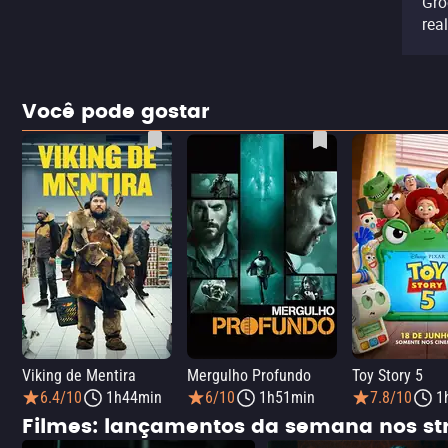
Gro
rea
Você pode gostar
Viking de Mentira
Mergulho Profundo
Toy Story 5
6.4/10
1h44min
6/10
1h51min
7.8/10
1
Filmes: lançamentos da semana nos s