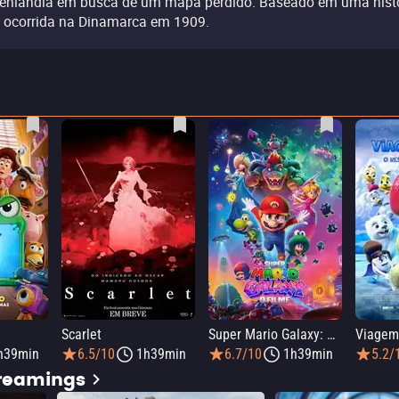
enlândia em busca de um mapa perdido. Baseado em uma hist
l ocorrida na Dinamarca em 1909.
Scarlet
Super Mario Galaxy: O Filme
h39min
6.5/10
1h39min
6.7/10
1h39min
5.2/
treamings