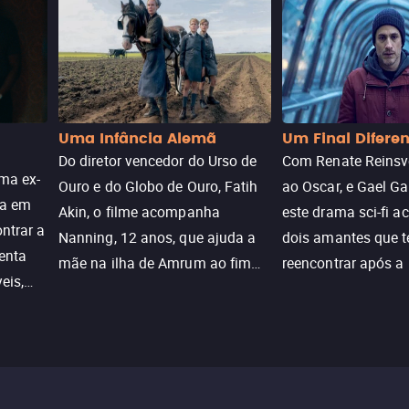
Uma Infância Alemã
Um Final Difere
Do diretor vencedor do Urso de
Com Renate Reinsve
ma ex-
Ouro e do Globo de Ouro, Fatih
ao Oscar, e Gael Ga
ra em
Akin, o filme acompanha
este drama sci-fi 
ntrar a
Nanning, 12 anos, que ajuda a
dois amantes que 
enta
mãe na ilha de Amrum ao fim
reencontrar após a
eis,
da guerra. Quando a paz chega,
meio de uma tecno
uações
a aparente proteção da ilha se
oferece uma última
a.
rompe e ele precisa encarar o
reviver o que senti
passado.