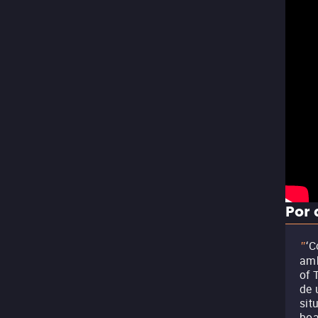
Por 
‘C
"
amb
of 
de 
sit
boa