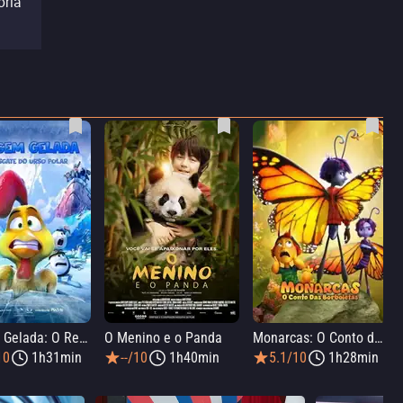
ória
Viagem Gelada: O Resgate do Urso Polar
O Menino e o Panda
Monarcas: O Conto das Borboletas
10
1h31min
--/10
1h40min
5.1/10
1h28min