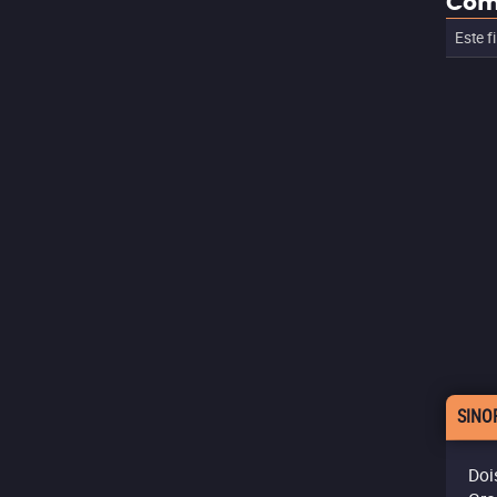
Com
Este f
SINO
Doi