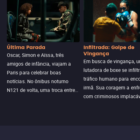
Última Parada
Infiltrada: Golpe de
Vingança
Oscar, Simon e Aïssa, três
Em busca de vingança, u
amigos de infância, viajam a
lutadora de boxe se infilt
Paris para celebrar boas
tráfico humano para enco
notícias. No ônibus noturno
irmã. Sua coragem a enfr
N121 de volta, uma troca entre
com criminosos implacáv
passageiros escala e a situação
segredos perigosos e sit
sai do controle, transformando a
que testam sua resistênci
viagem em um intenso thriller
urbano.