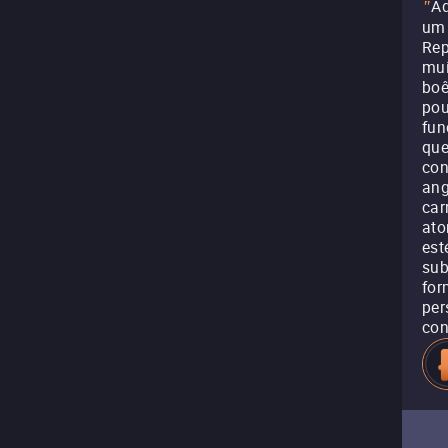
Ad
"
um 
Rep
mui
boê
pou
fun
que
con
ang
car
ato
est
sub
for
per
con