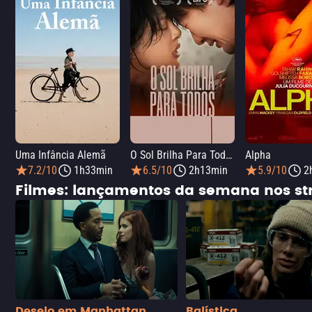
Uma Infância Alemã
O Sol Brilha Para Todos
Alpha
7.2/10
1h33min
6.5/10
2h13min
5.9/10
2
Filmes: lançamentos da semana nos s
Desejo em Manhattan
Balística