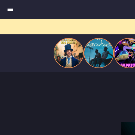
compõe obras-primas, participa de festas e busca romance em
Paris
meio a círculos aristocráticos e reais.