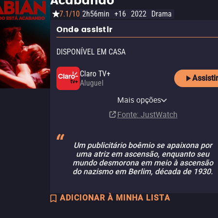
Acabando
7.1/10
2h56min
+16
2022
Drama
Onde assistir
DISPONÍVEL EM CASA
Claro TV+
Assisti
Aluguel
Vivo Play
MUBI
Mais opções
Aluguel
Assinatura
Fonte
: JustWatch
Um publicitário boêmio se apaixona por
uma atriz em ascensão, enquanto seu
mundo desmorona em meio à ascensão
do nazismo em Berlim, década de 1930.
ADICIONAR À MINHA LISTA