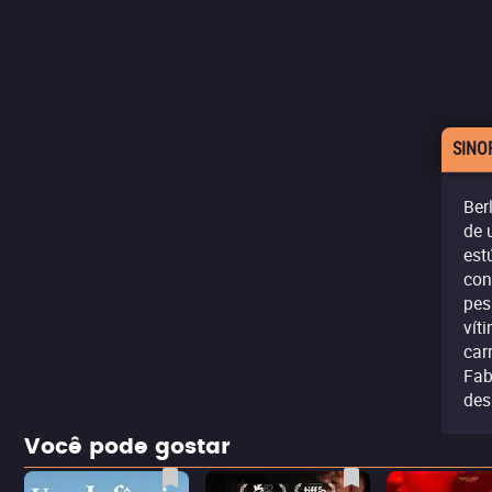
SINO
Ber
de 
est
con
pes
vít
car
Fab
des
Você pode gostar