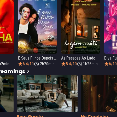
E Seus Filhos Depois Deles
As Pessoas Ao Lado
Diva Fu
h2min
6.4/10
2h20min
5.4/10
1h25min
6/10
treamings
Bom Garoto
No Caminho