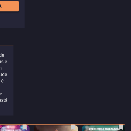
A
de
is e
n
tude
 é
e
está