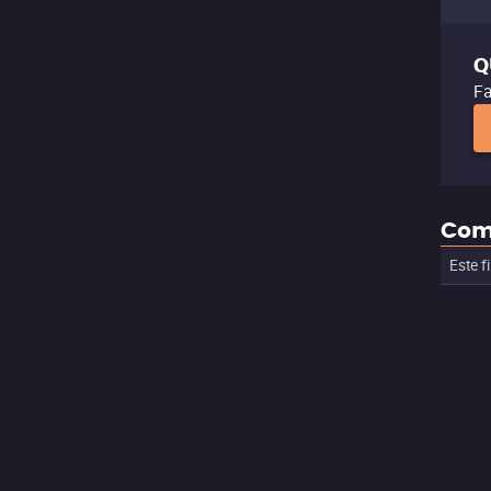
Q
Fa
Com
Este f