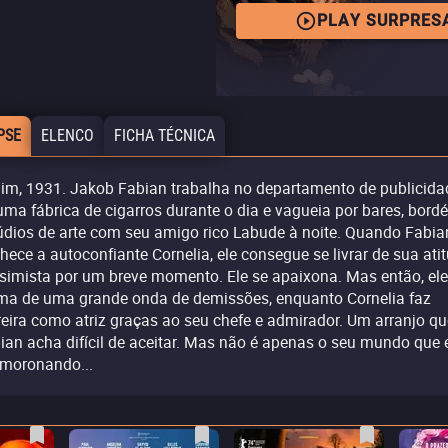
PLAY SURPRES
PSE
ELENCO
FICHA TÉCNICA
lim, 1931. Jakob Fabian trabalha no departamento de publicida
uma fábrica de cigarros durante o dia e vagueia por bares, bordé
údios de arte com seu amigo rico Labude à noite. Quando Fabia
hece a autoconfiante Cornelia, ele consegue se livrar de sua ati
simista por um breve momento. Ele se apaixona. Mas então, ele
ima de uma grande onda de demissões, enquanto Cornelia faz
reira como atriz graças ao seu chefe e admirador. Um arranjo qu
ian acha difícil de aceitar. Mas não é apenas o seu mundo que 
moronando...