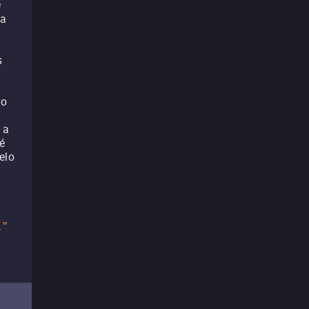
é
da
s
 o
 a
é
elo
.
"