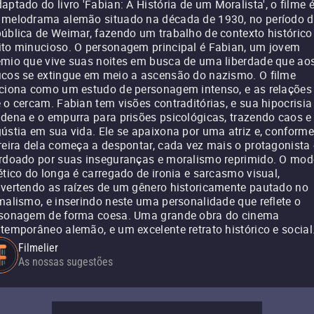
aptado do livro 'Fabian: A História de um Moralista', o filme 
melodrama alemão situado na década de 1930, no período 
ública de Weimar, fazendo um trabalho de contexto histórico
to minucioso. O personagem principal é Fabian, um jovem
mio que vive suas noites em busca de uma liberdade que ao
cos se extingue em meio a ascensão do nazismo. O filme
ciona como um estudo de personagem intenso, e as relações
 o cercam. Fabian tem visões contraditórias, e sua hipocrisia
dena e o empurra para prisões psicológicas, trazendo caos e
ústia em sua vida. Ele se apaixona por uma atriz e, conforme
reira dela começa a despontar, cada vez mais o protagonista 
rdoado por suas inseguranças e moralismo reprimido. O mod
ético do longa é carregado de ironia e sarcasmo visual,
vertendo as raízes de um gênero historicamente pautado no
malismo, e inserindo neste uma personalidade que reflete o
sonagem de forma coesa. Uma grande obra do cinema
temporâneo alemão, e um excelente retrato histórico e social
Filmelier
As nossas sugestões