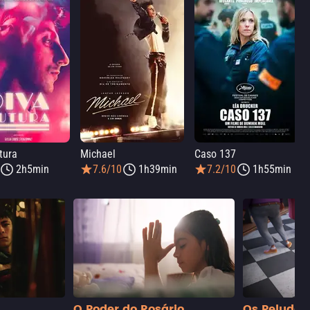
tura
Michael
Caso 137
2h5min
7.6/10
1h39min
7.2/10
1h55min
O Poder do Rosário
Os Peludos