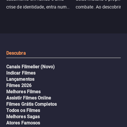
crise de identidade, entra num
combate. Ao descobrir a
jogo sexualizado de gato e rato
verdade, ela deixa a rotin
com uma mulher branca
fábrica e parte em uma 
misteriosa no metrô. A escalada
implacável contra quem
leva a um desfecho violento.
escondeu os fatos, dispo
tudo pela vingança.
Descubra
Canais Filmelier (Novo)
Indicar Filmes
Lançamentos
Filmes 2026
Melhores Filmes
Assistir Filmes Online
Filmes Grátis Completos
Todos os Filmes
Melhores Sagas
Atores Famosos