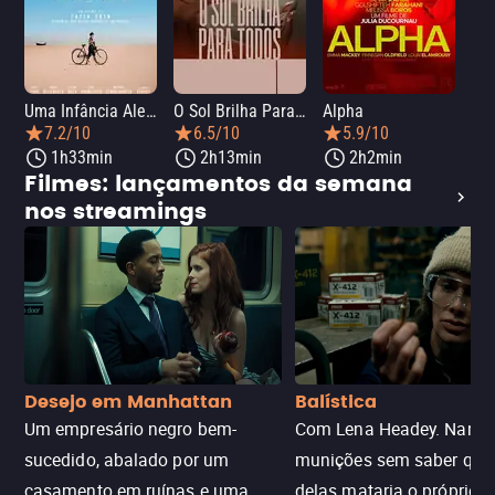
Uma Infância Alemã
O Sol Brilha Para Todos
Alpha
7.2/10
6.5/10
5.9/10
1h33min
2h13min
2h2min
Filmes: lançamentos da semana
nos streamings
Desejo em Manhattan
Balística
Um empresário negro bem-
Com Lena Headey. Nanc
sucedido, abalado por um
munições sem saber qu
casamento em ruínas e uma
delas mataria o próprio f