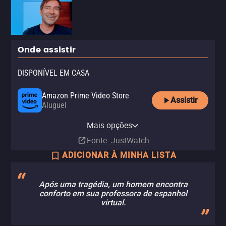
Onde assistir
DISPONÍVEL EM CASA
Amazon Prime Video Store
Assistir
Aluguel
Apple TV (iTunes)
Claro TV+
Vivo Play
YouTube
Mais opções
Aluguel
Aluguel
Aluguel
Aluguel
Fonte
: JustWatch
ADICIONAR À MINHA LISTA
Após uma tragédia, um homem encontra
conforto em sua professora de espanhol
virtual.