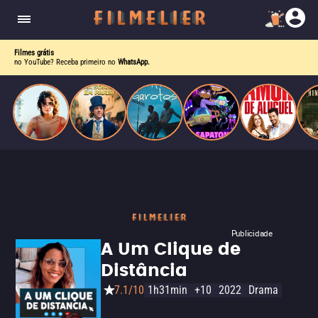
o desejo e a dor, a linha entre o livro que ele
escrevia e a vida real começa a desaparecer.
Filmes grátis
no YouTube? Receba primeiro no
WhatsApp.
Publicidade
A Um Clique de
Distância
7.1/10
1h31min
+10
2022
Drama