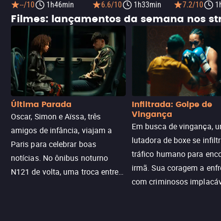
--/10
1h46min
6.6/10
1h33min
7.2/10
1
Filmes: lançamentos da semana nos s
Última Parada
Infiltrada: Golpe de
Vingança
Oscar, Simon e Aïssa, três
Em busca de vingança, u
amigos de infância, viajam a
lutadora de boxe se infilt
Paris para celebrar boas
tráfico humano para enco
notícias. No ônibus noturno
irmã. Sua coragem a enfr
N121 de volta, uma troca entre
com criminosos implacáv
passageiros escala e a situação
segredos perigosos e sit
sai do controle, transformando a
que testam sua resistênci
viagem em um intenso thriller