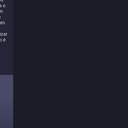
a o
m.
e
 um
izer
o é