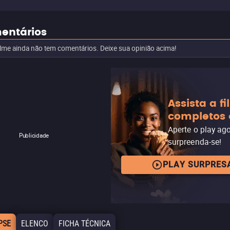
entários
ilme ainda não tem comentários. Deixe sua opinião acima!
Assista a f
completos 
Aperte o play ag
Publicidade
surpreenda-se!
PLAY SURPRES
PSE
ELENCO
FICHA TÉCNICA