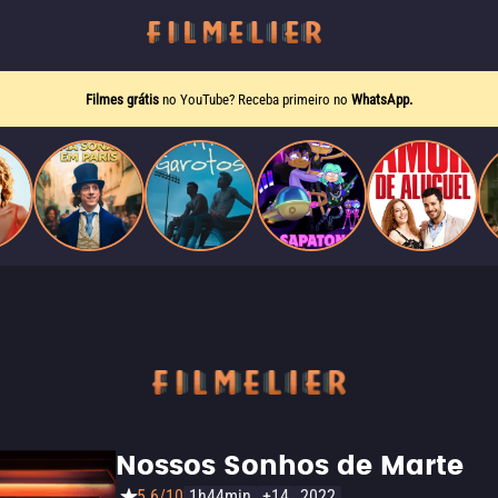
Filmes grátis
no YouTube? Receba primeiro no
WhatsApp.
Nossos Sonhos de Marte
5.6/10
1h44min
+14
2022