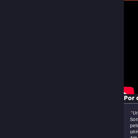
Por 
Um
"
Son
pel
uni
Ame