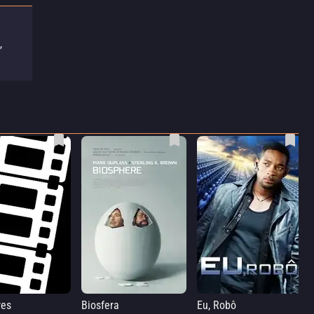
,
res
Biosfera
Eu, Robô