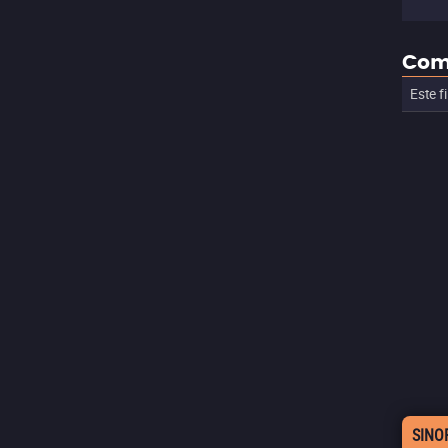
Com
Este f
SINO