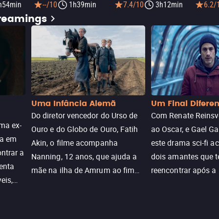
h54min
--/10
1h39min
7.4/10
3h12min
6.2/
treamings
Uma Infância Alemã
Um Final Difere
Do diretor vencedor do Urso de
Com Renate Reinsve
ma ex-
Ouro e do Globo de Ouro, Fatih
ao Oscar, e Gael Ga
ra em
Akin, o filme acompanha
este drama sci-fi 
ntrar a
Nanning, 12 anos, que ajuda a
dois amantes que 
enta
mãe na ilha de Amrum ao fim
reencontrar após a
eis,
da guerra. Quando a paz chega,
meio de uma tecno
uações
a aparente proteção da ilha se
oferece uma última
a.
rompe e ele precisa encarar o
reviver o que senti