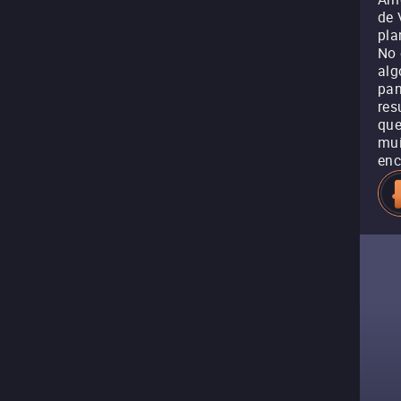
de 
pla
No 
alg
pan
res
que
mui
enc