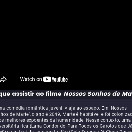
que assistir ao filme
Nossos Sonhos de Ma
a comédia romântica juvenil viaja ao espaço. Em 'Nossos
hos de Marte', o ano é 2049, Marte é habitável e foi coloniza
os melhores expoentes da humanidade. Nesse contexto, uma
versitária rica (Lana Condor de 'Para Todos os Garotos que J
i') e um barista sem um tostão (Cole Sprouse, 'A Cinco Pass