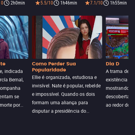
10
2h0min
5.5/10
1h46min
7.1/10
1h55min
nte
Como Perder Sua
Dia D
Popularidade
, indicada
A trama de DI
Ellie é organizada, estudiosa e
rcía Bernal,
existência de
invisível. Nate é popular, rebelde
acompanha
mostrando c
e impossível. Quando os dois
tentam se
descoberta ir
formam uma aliança para
 morte por
ao redor do 
disputar a presidência do
logia que
sociedade atu
colégio, o plano era simples —
 chance de
até o coração resolver complicar
am.