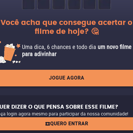
Você acha que consegue acertar o
filme de hoje? 🤔
Uma dica, 6 chances e todo dia
um novo filme
para adivinhar
JOGUE AGORA
UER DIZER O QUE PENSA SOBRE ESSE FILME?
ça login agora mesmo para participar da nossa comunidade!
QUERO ENTRAR