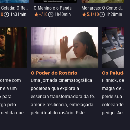
Viagem Gelada: O Resgate do Urso Polar
O Menino e o Panda
Monarcas: O Conto das Borboletas
10
1h31min
--/10
1h40min
5.1/10
1h28min
O Poder do Rosário
Os Peludos
dorme com
Uma jornada cinematográfica
Finnick, desc
une a um
poderosa que explora a
magia de um 
o para
essência transformadora da fé,
perde sua invi
rga pelo
amor e resiliência, entrelaçada
colocando su
 medida que
pelo ritual do rosário. Este
perigo. Aco
trada, o
drama cativante envolve o
Christine, e
lho ameaça a
público com sua profundidade
aventura para