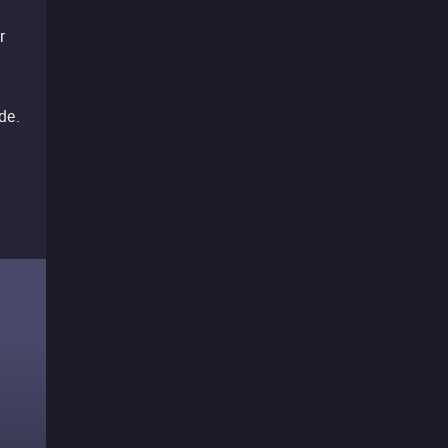
r
m
de.