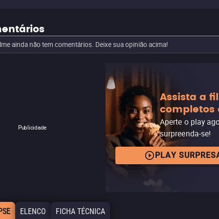
entários
ilme ainda não tem comentários. Deixe sua opinião acima!
Assista a f
completos 
Aperte o play ag
Publicidade
surpreenda-se!
PLAY SURPRES
PSE
ELENCO
FICHA TÉCNICA