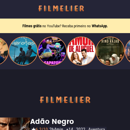
Filmes grátis
no YouTube? Receba primeiro no
WhatsApp.
Adão Negro
6.2/10
2h4min
+14
2022
Aventura