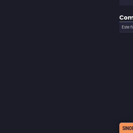
Com
Este f
SINO