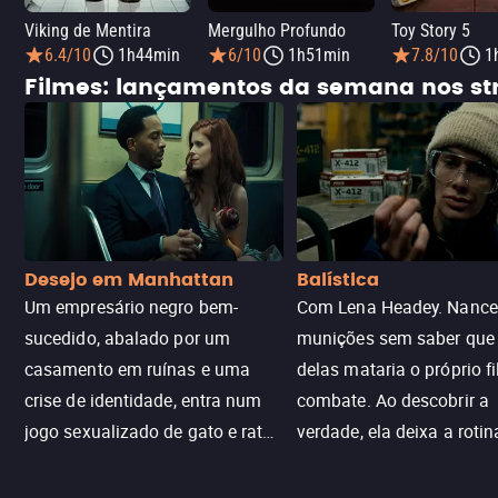
Viking de Mentira
Mergulho Profundo
Toy Story 5
6.4/10
1h44min
6/10
1h51min
7.8/10
1
Filmes: lançamentos da semana nos s
Desejo em Manhattan
Balística
Um empresário negro bem-
Com Lena Headey. Nanc
sucedido, abalado por um
munições sem saber qu
casamento em ruínas e uma
delas mataria o próprio f
crise de identidade, entra num
combate. Ao descobrir a
jogo sexualizado de gato e rato
verdade, ela deixa a rotin
com uma mulher branca
fábrica e parte em uma 
misteriosa no metrô. A escalada
implacável contra quem