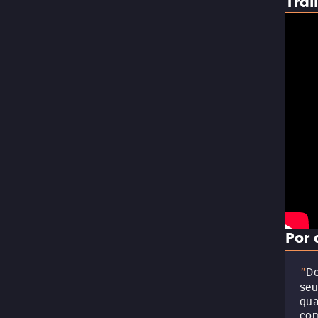
Trai
Por 
De
"
seu
qua
com