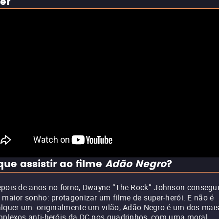
ler
que assistir ao filme
Adão Negro
?
pois de anos no forno, Dwayne “The Rock” Johnson consegu
 maior sonho: protagonizar um filme de super-herói. E não é
lquer um: originalmente um vilão, Adão Negro é um dos mai
plexos anti-heróis da DC nos quadrinhos, com uma moral