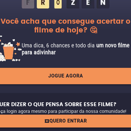
Você acha que consegue acertar o
filme de hoje? 🤔
Uma dica, 6 chances e todo dia
um novo filme
para adivinhar
JOGUE AGORA
UER DIZER O QUE PENSA SOBRE ESSE FILME?
ça login agora mesmo para participar da nossa comunidade!
QUERO ENTRAR