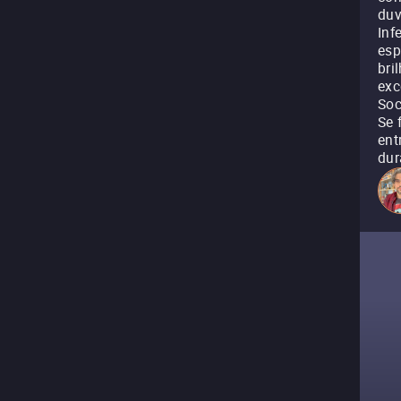
duv
Inf
esp
bri
exc
Soc
Se 
ent
dur