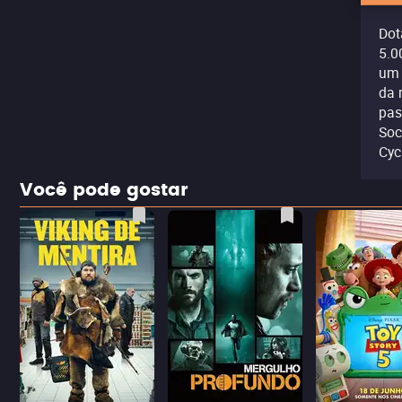
Dot
5.0
um 
da 
pas
Soc
Cyc
Você pode gostar