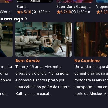
Scarlet
Super Mario Galaxy: O Filme
h39min
6.5/10
1h39min
6.7/10
1h39min
5.2/
treamings
Bom Garoto
No Caminho
e monta
Tommy, 19 anos, vive entre
Um andarilho que 
e uma
drogas e violência. Numa noite,
caminhoneiros se 
ilho em
é dopado e acorda preso por
motorista reservad
uma coleira no porão de Chris e
transportar uma ca
a da
Kathryn — um casal
norte do México. À
caçada
aparentemente comum decidido
se aproximam na es
a transformá-lo num “bom
passado do andari