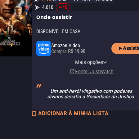
4.010
-40
Onde assistir
DISPONÍVEL EM CASA
Amazon Video
Assisti
Compra
R$ 19,90
Apple TV Store
Claro TV+
Vivo Play
HBO Max
YouTube
HBO Max Amazon Channel
Universal+ Amazon Channel
Mais opções
Aluguel
Aluguel
Aluguel
Assinatura
Aluguel
Assinatura
Assinatura
R$ 11,90
Fonte
: JustWatch
Um anti-herói vingativo com poderes
divinos desafia a Sociedade da Justiça.
ADICIONAR À MINHA LISTA