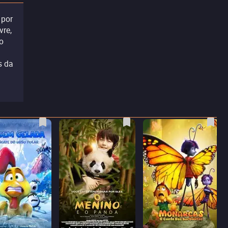
 por
vre,
o
s da