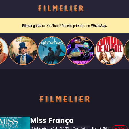
Filmes grátis
no YouTube? Receba primeiro no
WhatsApp.
Miss França
1h47min
+14
2022
Comédia
8.367
-194