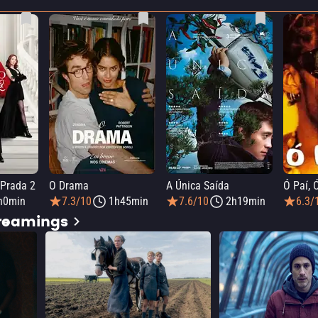
 Prada 2
O Drama
A Única Saída
Ó Paí, 
h0min
7.3/10
1h45min
7.6/10
2h19min
6.3/
treamings