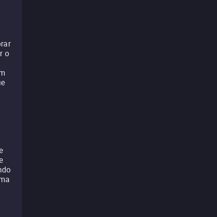
rar
r o
em
ue
e
e
ndo
ama