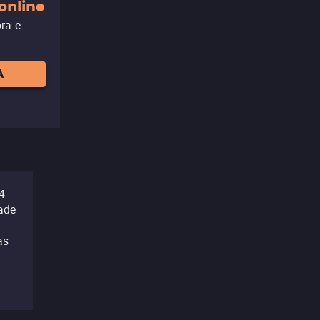
online
ora e
A
4
dade
as