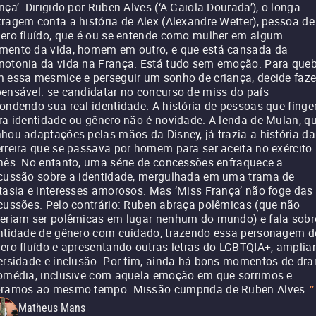
nça’. Dirigido por Ruben Alves (‘A Gaiola Dourada’), o longa-
ragem conta a história de Alex (Alexandre Wetter), pessoa de
ero fluído, que é ou se entende como mulher em algum
ento da vida, homem em outro, e que está cansada da
otonia da vida na França. Está tudo sem emoção. Para queb
 essa mesmice e perseguir um sonho de criança, decide faze
ensável: se candidatar no concurso de miss do país
ondendo sua real identidade. A história de pessoas que fing
ra identidade ou gênero não é novidade. A lenda de Mulan, q
hou adaptações pelas mãos da Disney, já trazia a história da
rreira que se passava por homem para ser aceita no exército
nês. No entanto, uma série de concessões enfraquece a
cussão sobre a identidade, mergulhada em uma trama de
tasia e interesses amorosos. Mas ‘Miss França’ não foge das
cussões. Pelo contrário: Ruben abraça polêmicas (que não
eriam ser polêmicas em lugar nenhum do mundo) e fala sobr
ntidade de gênero com cuidado, trazendo essa personagem d
ero fluído e apresentando outras letras do LGBTQIA+, amplia
ersidade e inclusão. Por fim, ainda há bons momentos de dr
omédia, inclusive com aquela emoção em que sorrimos e
ramos ao mesmo tempo. Missão cumprida de Ruben Alves.
"
Matheus Mans