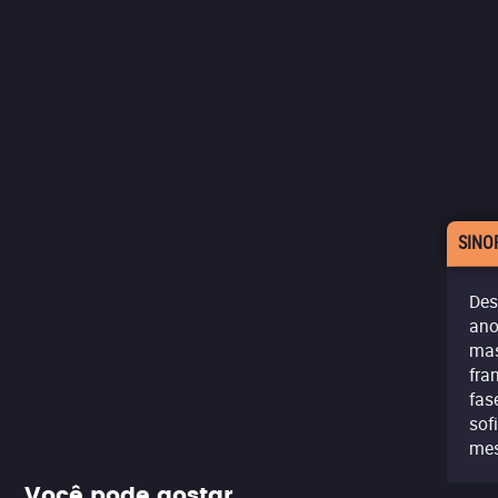
SINO
Des
ano
mas
fra
fas
sof
me
Você pode gostar