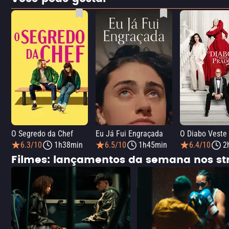
O Segredo da Chef
Eu Já Fui Engraçada
O Diabo Veste
6.3/10
1h38min
6.5/10
1h45min
6.4/10
2
Filmes: lançamentos da semana nos s