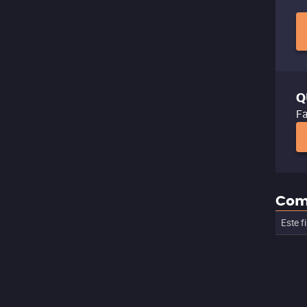
Q
Fa
Com
Este f