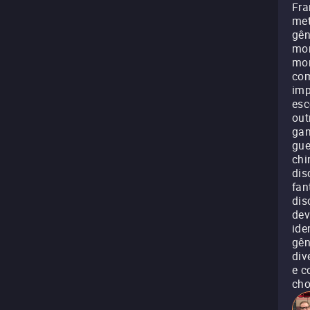
Fra
met
gên
mom
mon
com
imp
esc
out
gan
gue
chi
dis
fan
dis
dev
ide
gên
div
e c
cho