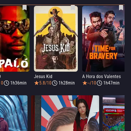
Ó
Jesus Kid
A Hora dos Valentes
10
1h36min
5.8/10
1h28min
--/10
1h47min