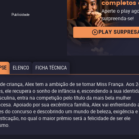
completos 
Aperte o play ag
Publicidade
surpreenda-se!
PLAY SURPRES
PSE
ELENCO
FICHA TÉCNICA
de criança, Alex tem a ambição de se tornar Miss França. Aos 2
s, ele recupera o sonho de infância e, escondendo a sua identi
culina, entra na competição pelo título da mais bela mulher
ncesa. Apoiado por sua excêntrica família, Alex vai enfrentando 
es do concurso e descobrindo um mundo de beleza, exigência e
isticação, no qual o maior prêmio será a felicidade de ser ele
smo.