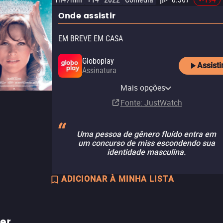
Onde assistir
EM BREVE EM CASA
Globoplay
Assisti
Assinatura
Belas Artes à La Carte
Mais opções
Assinatura
Fonte
: JustWatch
Uma pessoa de gênero fluído entra em
um concurso de miss escondendo sua
identidade masculina.
ADICIONAR À MINHA LISTA
ler