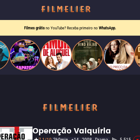
Filmes grátis
no YouTube? Receba primeiro no
WhatsApp.
Operação Valquíria
7.1/10
2h0min
+14
2008
Drama
5.515