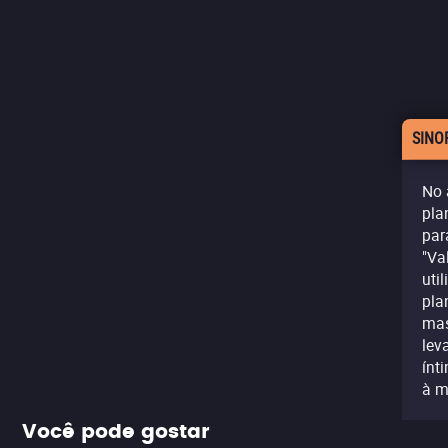
SINO
No 
pla
par
"Va
uti
pla
mas
lev
ínt
à m
Você pode gostar