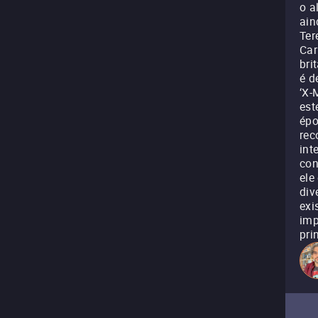
o a
ain
Ter
Car
bri
é d
‘X-
est
épo
rec
int
con
ele
div
exi
imp
pri