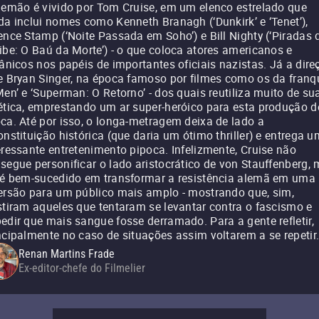
lemão é vivido por Tom Cruise, em um elenco estrelado que
da inclui nomes como Kenneth Branagh (‘Dunkirk’ e ‘Tenet’),
ence Stamp (‘Noite Passada em Soho’) e Bill Nighty (‘Piradas 
ibe: O Baú da Morte’) - o que coloca atores americanos e
tânicos nos papéis de importantes oficiais nazistas. Já a dire
e Bryan Singer, na época famoso por filmes como os da franq
Men’ e ‘Superman: O Retorno’ - dos quais reutiliza muito de su
ética, emprestando um ar super-heróico para esta produção d
ca. Até por isso, o longa-metragem deixa de lado a
onstituição histórica (que daria um ótimo thriller) e entrega u
eressante entretenimento pipoca. Infelizmente, Cruise não
segue personificar o lado aristocrático de von Stauffenberg,
 é bem-sucedido em transformar a resistência alemã em uma
ersão para um público mais amplo - mostrando que, sim,
stiram aqueles que tentaram se levantar contra o fascismo e
edir que mais sangue fosse derramado. Para a gente refletir,
ncipalmente no caso de situações assim voltarem a se repetir
Renan Martins Frade
Ex-editor-chefe do Filmelier