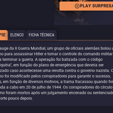
PLAY SURPRES
PSE
ELENCO
FICHA TÉCNICA
auge da II Guerra Mundial, um grupo de oficiais alemães bolou
no para assassinar Hitler e tomar o controle do comando militar
a terminar a guerra. A operação foi batizada com o código
lquíria", em função do plano de emergência que deveria ser
lizado caso acontecesse uma revolta contra o governo nazista. 
no foi modificado pelos conspiradores para garantir o sucesso,
, em função de diversos motivos, a trama fracassou quando foi
ada a cabo em 20 de julho de 1944. Os conspiradores do círculo
imo foram mortos após um julgamento encenado ou sentenciad
orte pouco depois.