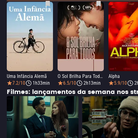
Uma Infância Alemã
O Sol Brilha Para Todos
Alpha
7.2/10
1h33min
6.5/10
2h13min
5.9/10
2
Filmes: lançamentos da semana nos s