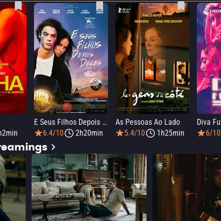
E Seus Filhos Depois Deles
As Pessoas Ao Lado
Diva Fu
h2min
6.4/10
2h20min
5.4/10
1h25min
6/10
treamings