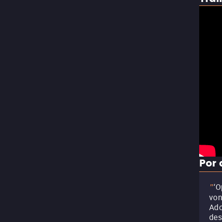
Por 
‘O
"
von
Ado
des