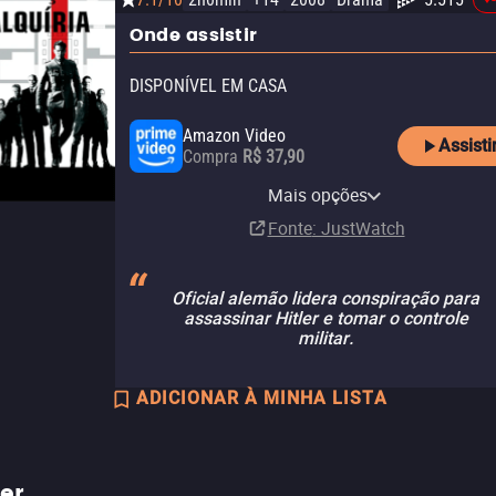
Onde assistir
DISPONÍVEL EM CASA
Amazon Video
Assisti
Compra
R$ 37,90
Apple TV Store
MGM Plus Amazon Channel
MGM+ Apple TV Channel
Universal+ Amazon Channel
Mais opções
Compra
Assinatura
Assinatura
Assinatura
R$ 37,90
Fonte
: JustWatch
Oficial alemão lidera conspiração para
assassinar Hitler e tomar o controle
militar.
ADICIONAR À MINHA LISTA
ler