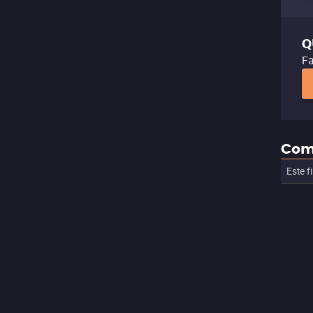
Q
Fa
Com
Este f