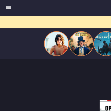
ele escrevia e a vida real começa a desaparecer.