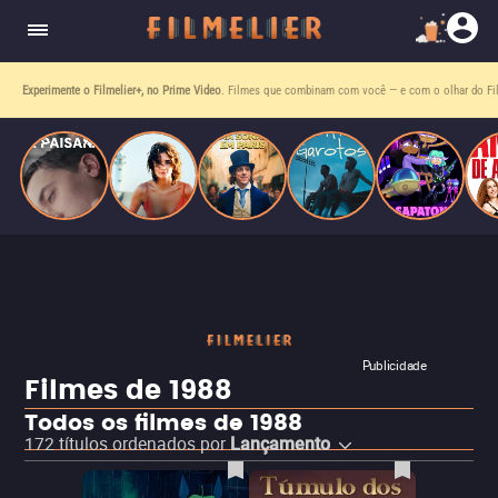
homens gays, coloca sua carreira em risco
quando se apaixona por um de seus alvos.
Experimente o Filmelier+, no Prime Video
. Filmes que combinam com você — e com o olhar do Fil
Publicidade
Filmes de 1988
Todos os filmes de 1988
172
títulos ordenados por
Lançamento