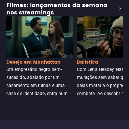
Filmes: lançamentos da semana
nos streamings
Desejo em Manhattan
Balística
Um empresário negro bem-
Com Lena Headey. Nanc
sucedido, abalado por um
munições sem saber qu
casamento em ruínas e uma
delas mataria o próprio f
crise de identidade, entra num
combate. Ao descobrir a
jogo sexualizado de gato e rato
verdade, ela deixa a rotin
com uma mulher branca
fábrica e parte em uma 
misteriosa no metrô. A escalada
implacável contra quem
leva a um desfecho violento.
escondeu os fatos, dispo