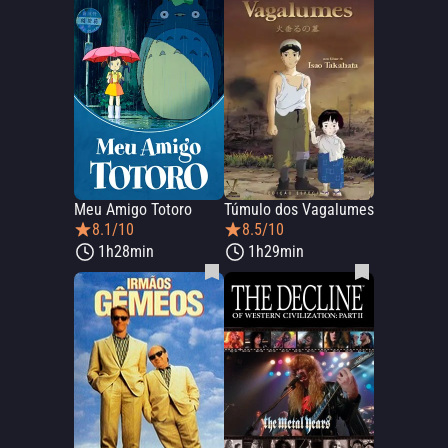
Meu Amigo Totoro
Túmulo dos Vagalumes
8.1/10
8.5/10
1h28min
1h29min