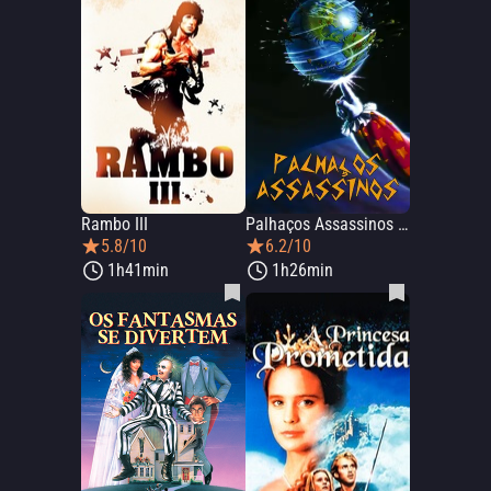
Rambo III
Palhaços Assassinos do Espaço Sideral
5.8/10
6.2/10
1h41min
1h26min