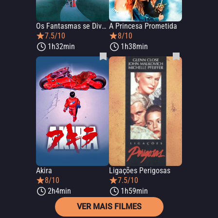
Os Fantasmas se Divertem
A Princesa Prometida
7.5/10
8/10
1h32min
1h38min
Akira
Ligações Perigosas
8/10
7.5/10
2h4min
1h59min
VER MAIS FILMES