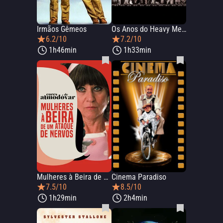
Irmãos Gêmeos
Os Anos do Heavy Metal - O Declínio da Civilização Ocidental
6.2/10
7.2/10
1h46min
1h33min
Mulheres à Beira de um Ataque de Nervos
Cinema Paradiso
7.5/10
8.5/10
1h29min
2h4min