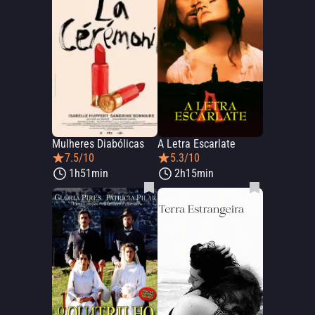
Mulheres Diabólicas
A Letra Escarlate
7.5/10
5.3/10
1h51min
2h15min