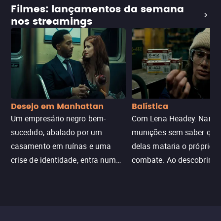
Filmes: lançamentos da semana
nos streamings
Desejo em Manhattan
Balística
Um empresário negro bem-
Com Lena Headey. Nanc
sucedido, abalado por um
munições sem saber qu
casamento em ruínas e uma
delas mataria o próprio f
crise de identidade, entra num
combate. Ao descobrir a
jogo sexualizado de gato e rato
verdade, ela deixa a rotin
com uma mulher branca
fábrica e parte em uma 
misteriosa no metrô. A escalada
implacável contra quem
leva a um desfecho violento.
escondeu os fatos, dispo