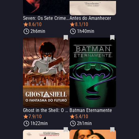
Seven: Os Sete Crimes Capitais
Antes do Amanhecer
8.6/10
8.1/10
2h6min
1h40min
Ghost in the Shell: O Fantasma do Futuro
Batman Eternamente
7.9/10
5.4/10
1h22min
2h1min