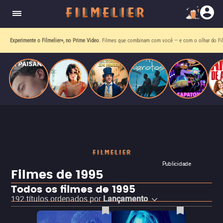
homens gays, coloca sua carreira em risco
quando se apaixona por um de seus alvos.
Experimente o Filmelier+, no Prime Video
. Filmes que combinam com você — e com o olhar do Fil
Publicidade
Filmes de 1995
Todos os filmes de 1995
192
títulos ordenados por
Lançamento