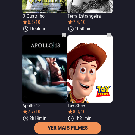
O Quatrilho
Terra Estrangeira
6.8/10
7.4/10
1h54min
1h50min
Apollo 13
Toy Story
7.7/10
8.3/10
2h19min
1h21min
VER MAIS FILMES