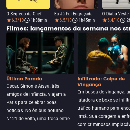
O Segredo da Chef
Eu Já Fui Engraçada
O Diabo Veste
6.3/10
1h38min
6.5/10
1h45min
6.4/10
2
Filmes: lançamentos da semana nos s
Última Parada
Infiltrada: Golpe de
Vingança
Oscar, Simon e Aïssa, três
Em busca de vingança, u
amigos de infância, viajam a
lutadora de boxe se infilt
Paris para celebrar boas
tráfico humano para enco
notícias. No ônibus noturno
irmã. Sua coragem a enfr
N121 de volta, uma troca entre
com criminosos implacáv
passageiros escala e a situação