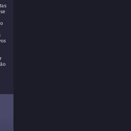
tas
sse
do
s
vos
r
não