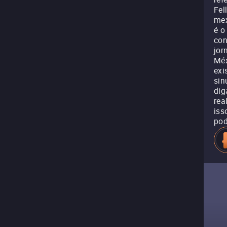
Fel
mex
é o
con
jor
Méx
exi
sin
dig
rea
iss
pod