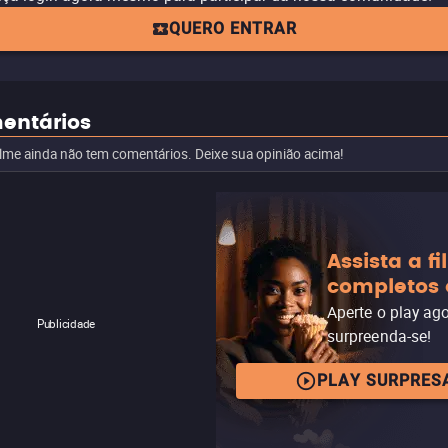
QUERO ENTRAR
entários
ilme ainda não tem comentários. Deixe sua opinião acima!
Assista a f
completos 
Aperte o play ag
Publicidade
surpreenda-se!
PLAY SURPRES