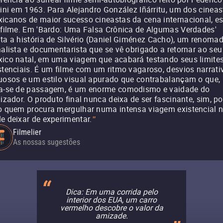
lini em 1963. Para Alejandro González Iñárritu, um dos cineas
icanos de maior sucesso cineastas da cena internacional, e
 filme. Em 'Bardo: Uma Falsa Crônica de Algumas Verdades'
ta a história de Silvério (Daniel Giménez Cacho), um renoma
nalista e documentarista que se vê obrigado a retornar ao seu
ico natal, em uma viagem que acabará testando seus limite
stenciais. É um filme com um ritmo vagaroso, desvios narrati
uosos e um estilo visual apurado que contrabalançam o que,
a-se de passagem, é um enorme comodismo e vaidade do
lizador. O produto final nunca deixa de ser fascinante, sim, po
o quem procura mergulhar numa intensa viagem existencial 
e deixar de experimentar.
"
Filmelier
As nossas sugestões
Dica: Em uma corrida pelo
interior dos EUA, um carro
vermelho descobre o valor da
amizade.