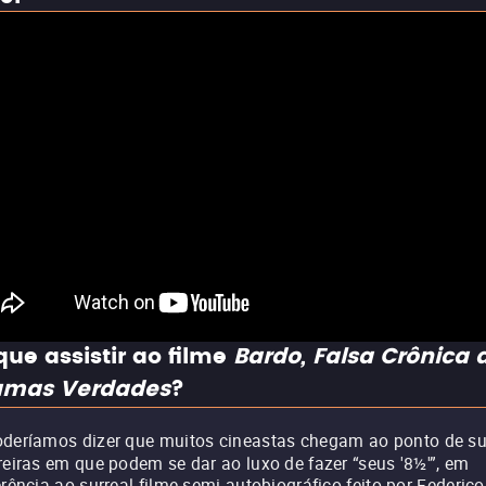
que assistir ao filme
Bardo, Falsa Crônica 
umas Verdades
?
deríamos dizer que muitos cineastas chegam ao ponto de s
reiras em que podem se dar ao luxo de fazer “seus '8½'”, em
erência ao surreal filme semi-autobiográfico feito por Federico