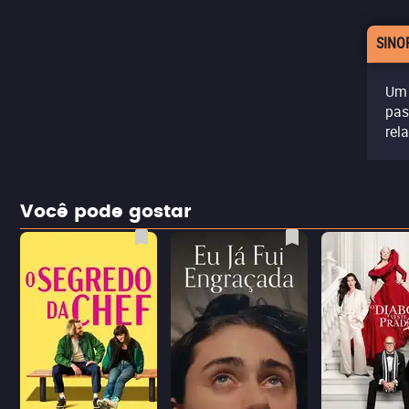
SINO
Um 
pas
rel
Você pode gostar