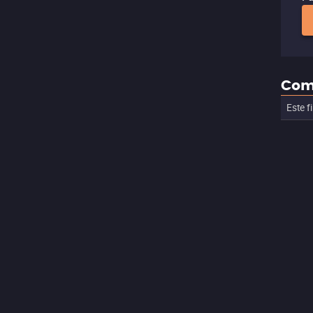
Com
Este f