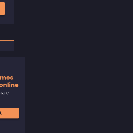
ilmes
online
ora e
A