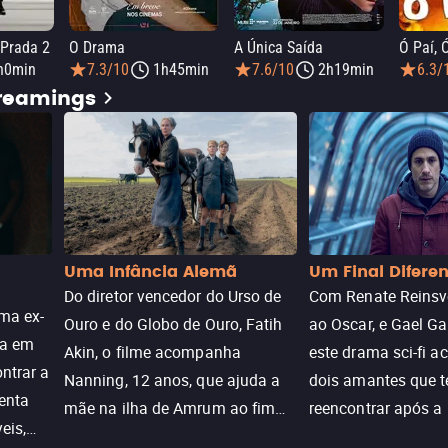
 Prada 2
O Drama
A Única Saída
Ó Paí, 
h0min
7.3/10
1h45min
7.6/10
2h19min
6.3/
treamings
Uma Infância Alemã
Um Final Difere
Do diretor vencedor do Urso de
Com Renate Reinsve
ma ex-
Ouro e do Globo de Ouro, Fatih
ao Oscar, e Gael Ga
ra em
Akin, o filme acompanha
este drama sci-fi 
ntrar a
Nanning, 12 anos, que ajuda a
dois amantes que 
enta
mãe na ilha de Amrum ao fim
reencontrar após a
eis,
da guerra. Quando a paz chega,
meio de uma tecno