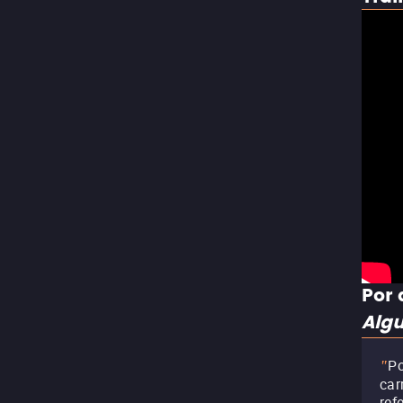
Por 
Alg
Po
"
car
ref