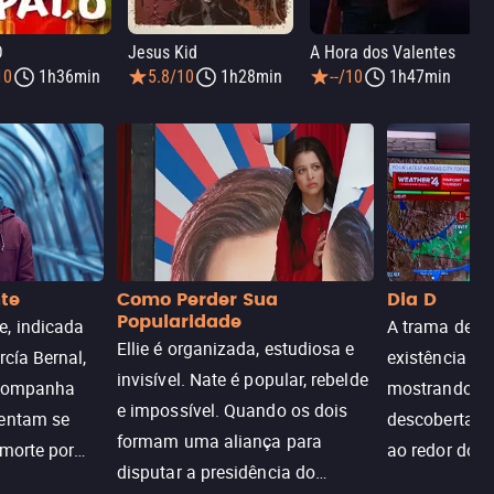
Ó
Jesus Kid
A Hora dos Valentes
10
1h36min
5.8/10
1h28min
--/10
1h47min
nte
Como Perder Sua
Dia D
Popularidade
, indicada
A trama de DI
Ellie é organizada, estudiosa e
rcía Bernal,
existência de
invisível. Nate é popular, rebelde
acompanha
mostrando c
e impossível. Quando os dois
tentam se
descoberta ir
formam uma aliança para
 morte por
ao redor do 
disputar a presidência do
logia que
sociedade atu