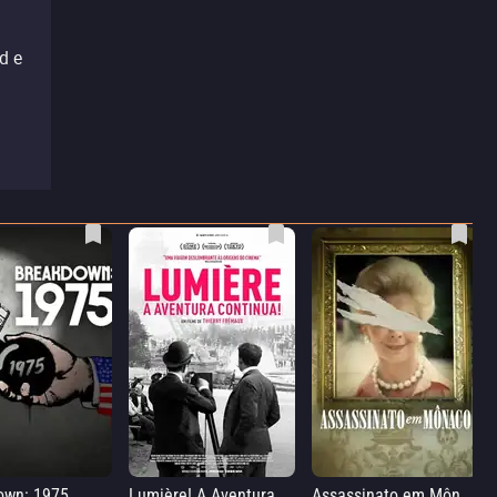
d e
own: 1975
Lumière! A Aventura Continua
Assassinato em Mônaco