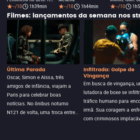
--/10
1h39min
--/10
1h44min
--/10
1h5
Filmes: lançamentos da semana nos s
Última Parada
Infiltrada: Golpe de
Vingança
Oscar, Simon e Aïssa, três
Em busca de vingança, u
amigos de infância, viajam a
lutadora de boxe se infilt
Paris para celebrar boas
tráfico humano para enco
notícias. No ônibus noturno
irmã. Sua coragem a enfr
N121 de volta, uma troca entre
com criminosos implacáv
passageiros escala e a situação
segredos perigosos e sit
sai do controle, transformando a
que testam sua resistênci
viagem em um intenso thriller