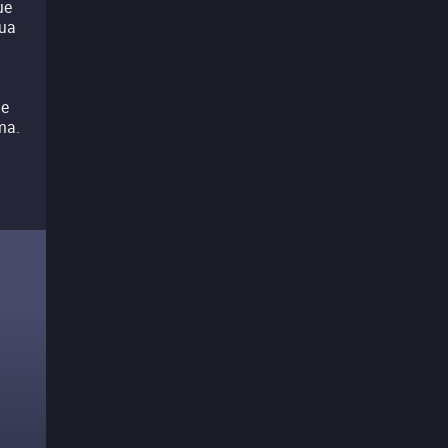
ue
sua
e
le
ma.