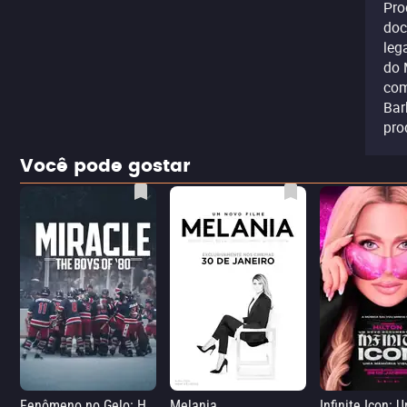
Pro
doc
leg
do 
com
Bar
pro
Você pode gostar
Fenômeno no Gelo: Hóquei na Guerra Fria
Melania