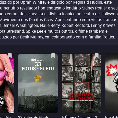
duzido por Oprah Winfrey e dirigido por Reginald Hudlin, este
umentário revelador homenageia o lendário Sidney Poitier e seu
ado como ator, cineasta e ativista icônico no centro de Hollywoo
Movimento dos Direitos Civis. Apresentando entrevistas francas
 Denzel Washington, Halle Berry, Robert Redford, Lenny Kravitz,
bra Streisand, Spike Lee e muitos outros, o filme também é
duzido por Derik Murray, em colaboração com a família Poitier.
Infinite Icon: Uma Memória Visual
33 Fotos do Gueto
A Última Aventura: Nos Bastidores de Stranger Things 5
Breakd