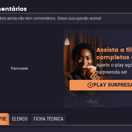
entários
ilme ainda não tem comentários. Deixe sua opinião acima!
Assista a f
completos 
Aperte o play ag
Publicidade
surpreenda-se!
PLAY SURPRES
PSE
ELENCO
FICHA TÉCNICA