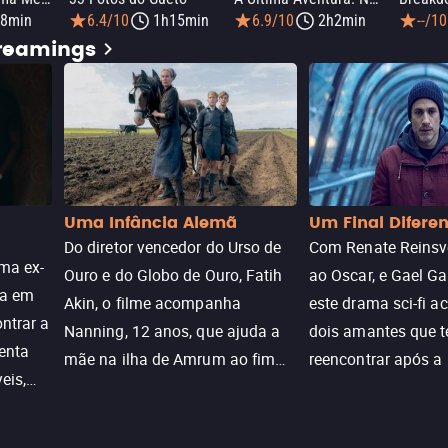
8min
6.4/10
1h15min
6.9/10
2h2min
--/10
treamings
Uma Infância Alemã
Um Final Difere
Do diretor vencedor do Urso de
Com Renate Reinsve
ma ex-
Ouro e do Globo de Ouro, Fatih
ao Oscar, e Gael Ga
ra em
Akin, o filme acompanha
este drama sci-fi 
ntrar a
Nanning, 12 anos, que ajuda a
dois amantes que 
enta
mãe na ilha de Amrum ao fim
reencontrar após a
eis,
da guerra. Quando a paz chega,
meio de uma tecno
uações
a aparente proteção da ilha se
oferece uma última
a.
rompe e ele precisa encarar o
reviver o que senti