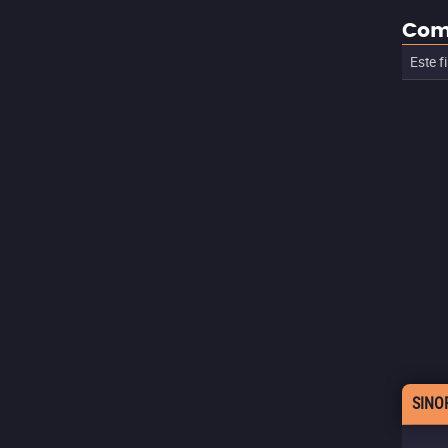
Com
Este f
SINO