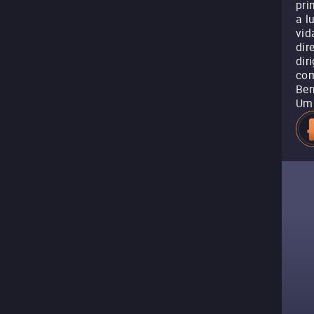
pri
a l
vid
dir
dir
com
Ber
Um 