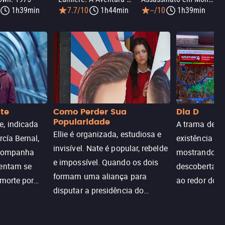
1h39min
7.7/10
1h44min
--/10
1h39min
nte
Como Perder Sua
Dia D
Popularidade
, indicada
A trama de DI
Ellie é organizada, estudiosa e
rcía Bernal,
existência de
invisível. Nate é popular, rebelde
acompanha
mostrando c
e impossível. Quando os dois
tentam se
descoberta ir
formam uma aliança para
 morte por
ao redor do 
disputar a presidência do
logia que
sociedade atu
colégio, o plano era simples —
 chance de
até o coração resolver complicar
am.