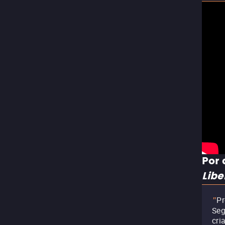
Por 
Lib
Pr
"
Seg
cri