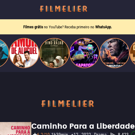
Filmes grátis
no YouTube? Receba primeiro no
WhatsApp.
Caminho Para a Liberdade
6.2/10
1h39min
+12
2022
Drama
8.423