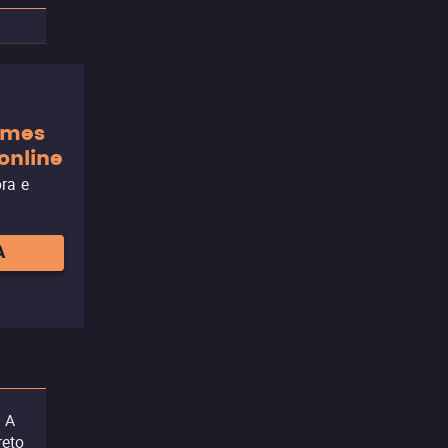
ilmes
online
ora e
A
. A
reto