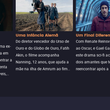
Uma Infância Alemã
Um Final Difere
Do diretor vencedor do Urso de
Com Renate Reinsve
ma ex-
Ouro e do Globo de Ouro, Fatih
ao Oscar, e Gael Ga
ra em
Akin, o filme acompanha
este drama sci-fi 
ntrar a
Nanning, 12 anos, que ajuda a
dois amantes que 
enta
mãe na ilha de Amrum ao fim
reencontrar após a
eis,
da guerra. Quando a paz chega,
meio de uma tecno
uações
a aparente proteção da ilha se
oferece uma última
a.
rompe e ele precisa encarar o
reviver o que senti
passado.