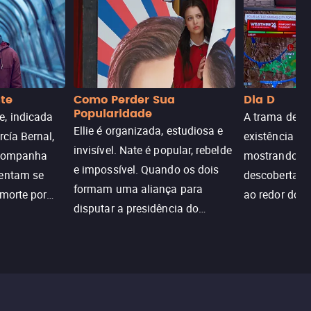
nte
Como Perder Sua
Dia D
Popularidade
, indicada
A trama de DI
Ellie é organizada, estudiosa e
rcía Bernal,
existência de
invisível. Nate é popular, rebelde
acompanha
mostrando c
e impossível. Quando os dois
tentam se
descoberta ir
formam uma aliança para
 morte por
ao redor do 
disputar a presidência do
logia que
sociedade atu
colégio, o plano era simples —
 chance de
até o coração resolver complicar
am.
tudo.