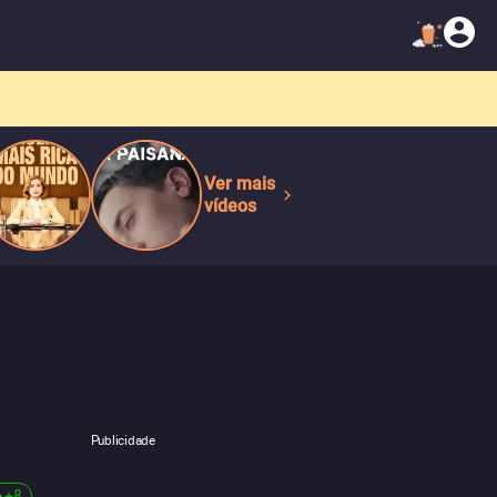
Ver mais
vídeos
Publicidade
+
8