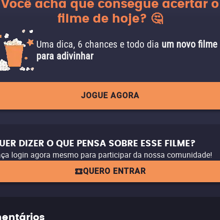
Você acha que consegue acertar o
filme de hoje? 🤔
Uma dica, 6 chances e todo dia
um novo filme
para adivinhar
JOGUE AGORA
UER DIZER O QUE PENSA SOBRE ESSE FILME?
ça login agora mesmo para participar da nossa comunidade!
QUERO ENTRAR
entários