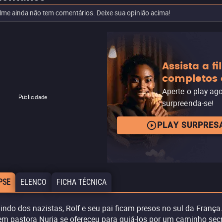
ilme ainda não tem comentários. Deixe sua opinião acima!
Assista a f
completos 
Aperte o play ag
Publicidade
surpreenda-se!
PLAY SURPRES
PSE
ELENCO
FICHA TÉCNICA
indo dos nazistas, Rolf e seu pai ficam presos no sul da França
em pastora Nuria se ofereceu para guiá-los por um caminho sec