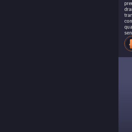
pre
dra
tra
con
qua
sen