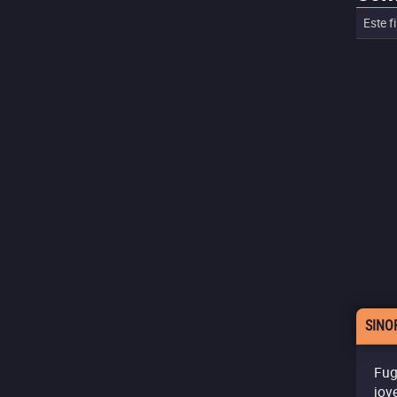
Este f
SINO
Fug
jov