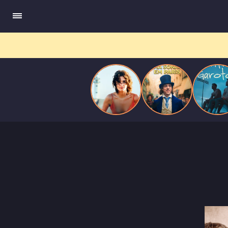
ele escrevia e a vida real começa a desaparecer.