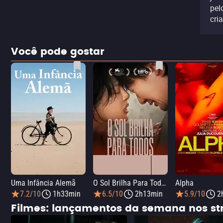
pel
cri
Você pode gostar
Uma Infância Alemã
O Sol Brilha Para Todos
Alpha
7.2/10
1h33min
6.5/10
2h13min
5.9/10
2
Filmes: lançamentos da semana nos s