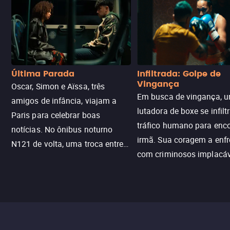
Última Parada
Infiltrada: Golpe de
Vingança
Oscar, Simon e Aïssa, três
Em busca de vingança, u
amigos de infância, viajam a
lutadora de boxe se infilt
Paris para celebrar boas
tráfico humano para enco
notícias. No ônibus noturno
irmã. Sua coragem a enfr
N121 de volta, uma troca entre
com criminosos implacáv
passageiros escala e a situação
segredos perigosos e sit
sai do controle, transformando a
que testam sua resistênci
viagem em um intenso thriller
urbano.