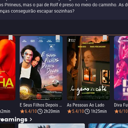
os Pirineus, mas o pai de Rolf é preso no meio do caminho. As 
anças conseguirão escapar sozinhas?
E Seus Filhos Depois Deles
As Pessoas Ao Lado
Diva Fu
h2min
6.4/10
2h20min
5.4/10
1h25min
6/10
treamings