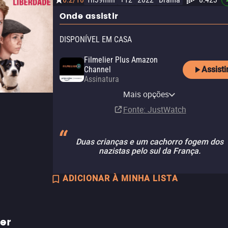
Onde assistir
DISPONÍVEL EM CASA
Filmelier Plus Amazon
Assisti
Channel
Assinatura
Amazon Prime Video with
Amazon Video
Apple TV Store
Claro TV+
Vivo Play
Amazon Prime Video
YouTube
Looke
Ads
NetMovies
Pluto TV
Mais opções
Compra
Compra
Aluguel
Aluguel
Assinatura
Aluguel
Assinatura
R$ 14,90
R$ 19,90
Assinatura
Fonte
: JustWatch
Duas crianças e um cachorro fogem dos
nazistas pelo sul da França.
ADICIONAR À MINHA LISTA
ler